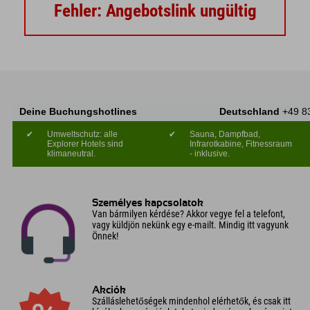
Fehler: Angebotslink ungültig
Deine Buchungshotlines
Deutschland
+49 8
✔
Umweltschutz: alle
✔
Sauna, Dampfbad,
Explorer Hotels sind
Infrarotkabine, Fitnessraum
klimaneutral.
- inklusive.
Személyes kapcsolatok
Van bármilyen kérdése? Akkor vegye fel a telefont,
vagy küldjön nekünk egy e-mailt. Mindig itt vagyunk
Önnek!
Akciók
Szálláslehetőségek mindenhol elérhetők, és csak itt