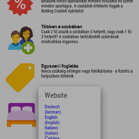
kínálunk vonzó ajánlatokat minden évszakra és szinte
minden sportágra. A családok értékelni fogják a
Boldog Családi Ajánlatot.
Többen a szobában
Csak 2 fő utazik a szobában 3 helyett, vagy csak 1 fő
2 helyett? A szobában tartózkodók számának
módosítása ingyenes.
Egyszerű foglalás
Nincs szükség előlegre vagy hitelkártyára - a fizetés a
helyszínen történik
Website
Utolsó szobák
itt vannak az utolsó szabad szobák
Deutsch
(German)
English
(English)
Italiano
(Italian)
Čeština