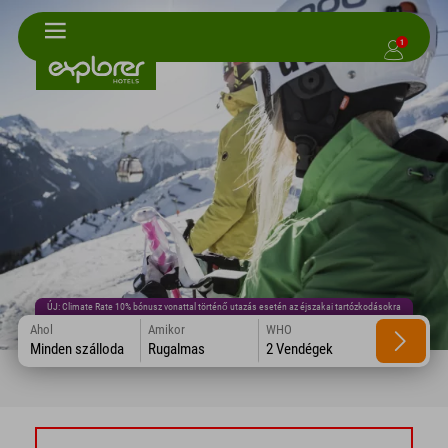
1
ÚJ: Climate Rate 10% bónusz vonattal történő utazás esetén az éjszakai tartózkodásokra
Ahol
Amikor
WHO
Minden szálloda
Rugalmas
2 Vendégek