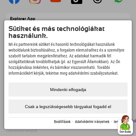
Explorer App
Töltsd fel #ExplorerPillanataidat, az Úticélom
Sütiket és más technológiákat
című videódat foglalási áttekintéssel,
használunk.
bakancslistával, étterem áttekintéssel és
még sok mással. Töltsd le most!
Mi és partnereink sütiket és hasonló technológiákat használunk
weboldalunk biztosításához, a forgalom elemzéséhez és a személyre
szabott tartalom megjelenítéséhez. Az adatokat harmadik fél
Felfedezős pillanatok ideje
szolgáltatóknak továbbíthatjuk (pl. az Egyesült Államokban). Az Ön
166
4.634
km
hozzájárulása önkéntes, és bármikor visszavonható. További
Hegyi tavak és
Sí- és snowboardpályák
információkért kérjük, tekintse meg adatvédelmi szabályzatunkat.
élményfürdők
8.991
km
97
%
Mindenki elfogadja
Túrázási és hegymászási
Vendégeink ajánlanak
ösvények
minket
Csak a legszükségesebb tárgyakat fogadd el
lenyomat
Adatvédelem
Megközelíthetőség
sajtó
Fenntarthatósági
Álláso
Beállítások
·
Adatvédelmi irányelvek
·
lenyomat
tanúsítványok
Traminóval készült
Dein Buddy