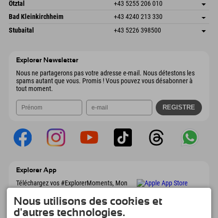
Freizeitpark 10
Enregistrer l'adresse
Autriche
Réservation
Ötztal
+43 5255 206 010
4573 Hinterstoder
Informations d'arrivée
Envoyer un e-mail
Gscheat 14
Enregistrer l'adresse
Autriche
Réservation
Bad Kleinkirchheim
+43 4240 213 330
6441 Umhausen
Informations d'arrivée
Envoyer un e-mail
Dorfstraße 24
Enregistrer l'adresse
Autriche
Réservation
Stubaital
+43 5226 398500
9546 Bad Kleinkirchheim
Informations d'arrivée
Envoyer un e-mail
Wiesenweg 6
Enregistrer l'adresse
Autriche
Réservation
6167 Neustift im Stubaital
Informations d'arrivée
Envoyer un e-mail
Autriche
Réservation
Explorer Newsletter
Envoyer un e-mail
Nous ne partagerons pas votre adresse e-mail. Nous détestons les
spams autant que vous. Promis ! Vous pouvez vous désabonner à
tout moment.
Explorer App
Téléchargez vos #ExplorerMoments, Mon
Explorer à emporter avec aperçu de vos
réservations, liste de choses à faire, aperçu
Nous utilisons des cookies et
des restaurants et bien plus encore.
d'autres technologies.
Téléchargez-le maintenant !