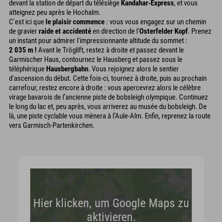
devant la station de départ du télésiège
Kandahar-Express
, et vous
atteignez peu après le Hochalm.
C'est ici que
le plaisir commence
: vous vous engagez sur un chemin
de gravier
raide et accidenté
en direction de l'
Osterfelder Kopf
. Prenez
un instant pour admirer l'impressionnante altitude du sommet :
2 035 m !
Avant le Tröglift, restez à droite et passez devant le
Garmischer Haus, contournez le Hausberg et passez sous le
téléphérique
Hausbergbahn
. Vous rejoignez alors le sentier
d'ascension du début. Cette fois-ci, tournez à droite, puis au prochain
carrefour, restez encore à droite : vous apercevrez alors le célèbre
virage bavarois de l’ancienne piste de bobsleigh olympique. Continuez
le long du lac et, peu après, vous arriverez au musée du bobsleigh. De
là, une piste cyclable vous mènera à l’Aule-Alm. Enfin, reprenez la route
vers Garmisch-Partenkirchen.
Hier klicken, um Google Maps zu
aktivieren.