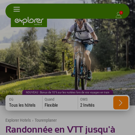
1
NOUVEAU : Bonus de 10 % sur les nuitées lors de vos voyages en train
Où
Quand
OMS
Tous les hôtels
Flexible
2 Invités
Explorer Hotels
›
Tourenplaner
Randonnée en VTT jusqu'à