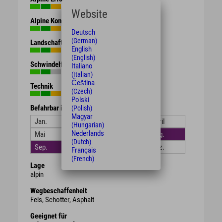
Website
Alpine Kondition
Deutsch
(German)
Landschaft
English
(English)
Schwindelfreiheit
Italiano
(Italian)
Čeština
Technik
(Czech)
Polski
Befahrbar in den Monaten
(Polish)
Magyar
Jan.
Feb.
März
April
(Hungarian)
Nederlands
Mai
Juni
Juli
Aug.
(Dutch)
Sep.
Okt.
Nov.
Dez.
Français
(French)
Lage
alpin
Wegbeschaffenheit
Fels, Schotter, Asphalt
Geeignet für