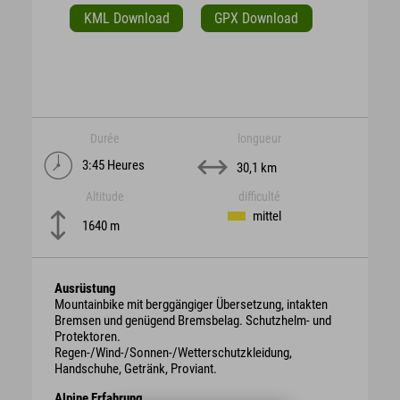
KML Download
GPX Download
Durée
longueur
3:45 Heures
30,1 km
Altitude
difficulté
mittel
1640 m
Ausrüstung
Mountainbike mit berggängiger Übersetzung, intakten
Bremsen und genügend Bremsbelag. Schutzhelm- und
Protektoren.
Regen-/Wind-/Sonnen-/Wetterschutzkleidung,
Handschuhe, Getränk, Proviant.
Alpine Erfahrung