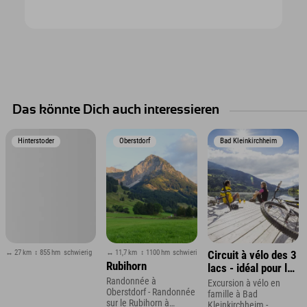
Das könnte Dich auch interessieren
Hinterstoder
Oberstdorf
Bad Kleinkirchheim
↔ 27 km
↕ 855 hm
schwierig
↔ 11,7 km
↕ 1100 hm
schwierig
Circuit à vélo des 3
Rubihorn
lacs - idéal pour les
familles
Randonnée à
Excursion à vélo en
Oberstdorf - Randonnée
famille à Bad
sur le Rubihorn à
Kleinkirchheim -