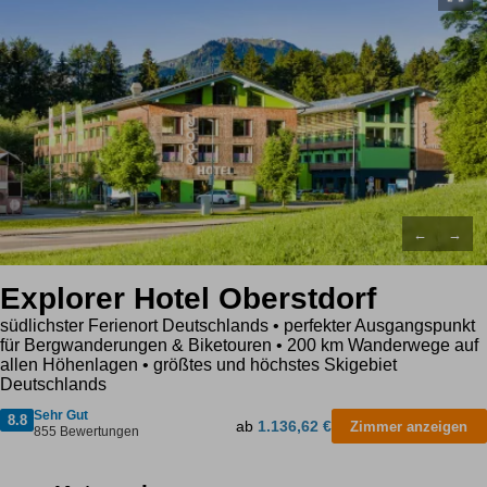
←
→
Explorer Hotel Oberstdorf
südlichster Ferienort Deutschlands • perfekter Ausgangspunkt
für Bergwanderungen & Biketouren • 200 km Wanderwege auf
allen Höhenlagen • größtes und höchstes Skigebiet
Deutschlands
Sehr Gut
8.8
ab
1.136,62 €
Zimmer anzeigen
855 Bewertungen