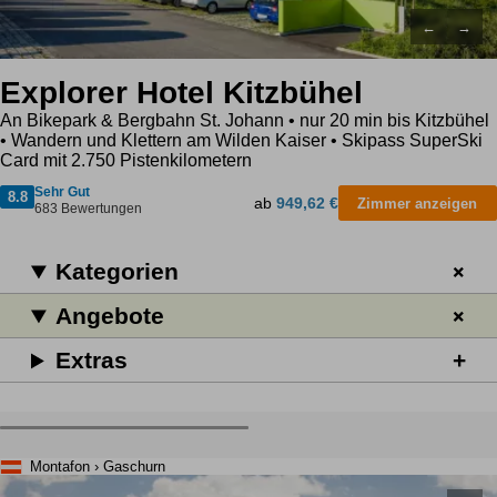
←
→
Explorer Hotel Kitzbühel
An Bikepark & Bergbahn St. Johann • nur 20 min bis Kitzbühel
• Wandern und Klettern am Wilden Kaiser • Skipass SuperSki
Card mit 2.750 Pistenkilometern
Sehr Gut
8.8
ab
949,62 €
Zimmer anzeigen
683 Bewertungen
Kategorien
Angebote
Extras
Montafon › Gaschurn