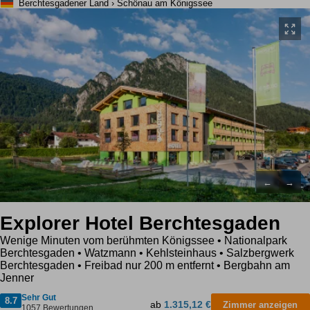
Berchtesgadener Land › Schönau am Königssee
←
→
Explorer Hotel Berchtesgaden
Wenige Minuten vom berühmten Königssee • Nationalpark
Berchtesgaden • Watzmann • Kehlsteinhaus • Salzbergwerk
Berchtesgaden • Freibad nur 200 m entfernt • Bergbahn am
Jenner
Sehr Gut
8.7
ab
1.315,12 €
Zimmer anzeigen
1057 Bewertungen