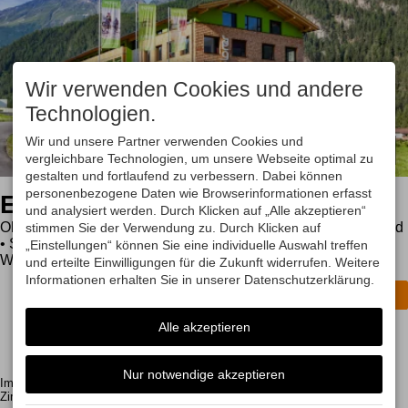
Wir verwenden Cookies und andere
Technologien.
Wir und unsere Partner verwenden Cookies und
←
→
vergleichbare Technologien, um unsere Webseite optimal zu
gestalten und fortlaufend zu verbessern. Dabei können
personenbezogene Daten wie Browserinformationen erfasst
Explorer Hotel Bayrischzell
und analysiert werden. Durch Klicken auf „Alle akzeptieren“
Oberbayerische Postkartenidylle • Outdoor-Paradies Sudelfeld
stimmen Sie der Verwendung zu. Durch Klicken auf
• Spitzingsee • Wahrzeichen Wendelstein • Tatzelwurm-
„Einstellungen“ können Sie eine individuelle Auswahl treffen
Wasserfälle
und erteilte Einwilligungen für die Zukunft widerrufen. Weitere
Informationen erhalten Sie in unserer Datenschutzerklärung.
Anfrage
Zimmer anzeigen
Alle akzeptieren
Leider nichts mehr frei
Nur notwendige akzeptieren
Im gesuchten Zeitraum 17.08. - 24.08.2026 konnten wir leider keine freien
Zimmer finden!