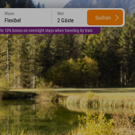
Wann
Wer
Suchen
Flexibel
2 Gäste
te 10% bonus on overnight stays when traveling by train