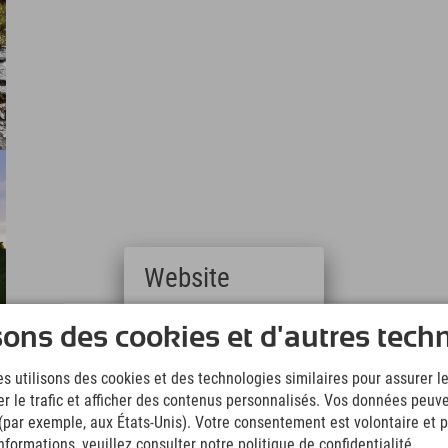
Website
Deutsch
sons des cookies et d'autres tech
(German)
English
s utilisons des cookies et des technologies similaires pour assurer 
(English)
er le trafic et afficher des contenus personnalisés. Vos données peuve
Italiano
(Italian)
 (par exemple, aux États-Unis). Votre consentement est volontaire et pe
Čeština
formations, veuillez consulter notre politique de confidentialité.