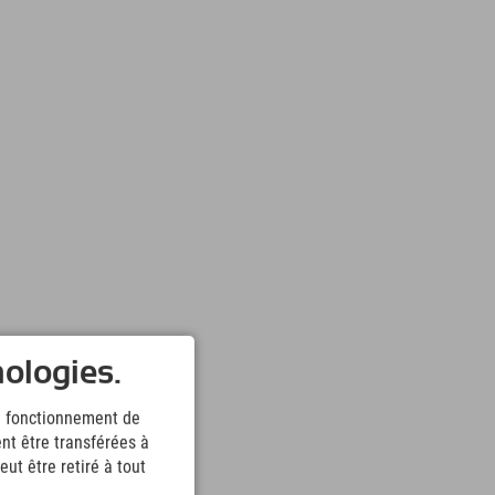
nologies.
le fonctionnement de
nt être transférées à
ut être retiré à tout