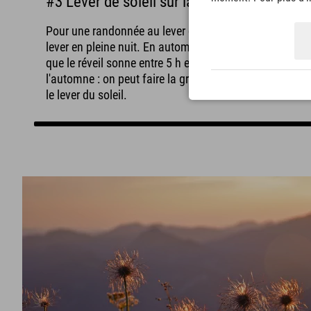
#3 Lever de soleil sur la montagne !
Pour une randonnée au lever du soleil en été, il faut se
lever en pleine nuit. En automne, il suffit généralement
que le réveil sonne entre 5 h et 6 h. Autre avantage de
l'automne : on peut faire la grasse matinée et admirer
le lever du soleil.