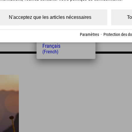
(Czech)
Polski
(Polish)
N'acceptez que les articles nécessaires
To
Magyar
(Hungarian)
Nederlands
Paramètres
·
Protection des d
(Dutch)
Français
(French)