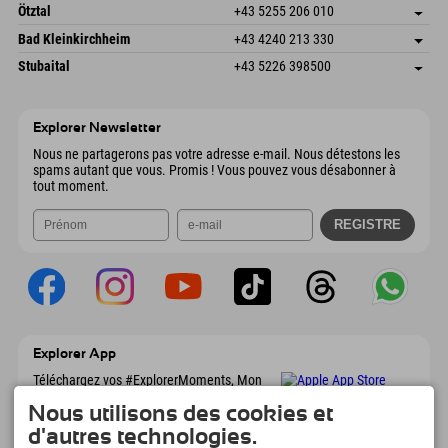
Freizeitpark 10
Enregistrer l'adresse
Autriche
Réservation
Ötztal
+43 5255 206 010
4573 Hinterstoder
Informations d'arrivée
Envoyer un e-mail
Gscheat 14
Enregistrer l'adresse
Autriche
Réservation
Bad Kleinkirchheim
+43 4240 213 330
6441 Umhausen
Informations d'arrivée
Envoyer un e-mail
Dorfstraße 24
Enregistrer l'adresse
Autriche
Réservation
Stubaital
+43 5226 398500
9546 Bad Kleinkirchheim
Informations d'arrivée
Envoyer un e-mail
Wiesenweg 6
Enregistrer l'adresse
Autriche
Réservation
6167 Neustift im Stubaital
Informations d'arrivée
Envoyer un e-mail
Autriche
Réservation
Explorer Newsletter
Envoyer un e-mail
Nous ne partagerons pas votre adresse e-mail. Nous détestons les
spams autant que vous. Promis ! Vous pouvez vous désabonner à
tout moment.
Explorer App
Téléchargez vos #ExplorerMoments, Mon
Explorer à emporter avec aperçu de vos
Nous utilisons des cookies et
réservations, liste de choses à faire, aperçu
des restaurants et bien plus encore.
d'autres technologies.
Téléchargez-le maintenant !