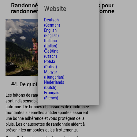
Randonnées d'automne : Conseils pour
Website
randonner en toute sécurité en automne
Deutsch
(German)
English
(English)
Italiano
(Italian)
Čeština
(Czech)
Polski
(Polish)
Magyar
(Hungarian)
Nederlands
#4. De quoi d'autre ai-je besoin ?
(Dutch)
Français
Les bâtons de randonnée et une lampe frontale
(French)
sont indispensables pour votre sécurité en
automne. De bonnes chaussures de randonnée
montantes à semelles antidérapantes assurent
une bonne adhérence et vous protègent de la
pluie. Les chaussettes de randonnée aident à
prévenir les ampoules et les frottements.