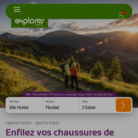
1
NEU: Climate Rate 10% bonus on overnight stays when traveling by train
Wohin
Wann
Wer
Alle Hotels
Flexibel
2 Gäste
Explorer Hotels
›
Sport & Action
Enfilez vos chaussures de