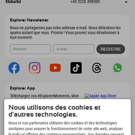
Autriche
Réservation
Stubaital
+43 5226 398500
9546 Bad Kleinkirchheim
Informations d'arrivée
Envoyer un e-mail
Wiesenweg 6
Enregistrer l'adresse
Autriche
Réservation
6167 Neustift im Stubaital
Informations d'arrivée
Envoyer un e-mail
Autriche
Réservation
Explorer Newsletter
Envoyer un e-mail
Nous ne partagerons pas votre adresse e-mail. Nous détestons les
spams autant que vous. Promis ! Vous pouvez vous désabonner à
tout moment.
Explorer App
Téléchargez vos #ExplorerMoments, Mon
Explorer à emporter avec aperçu de vos
réservations, liste de choses à faire, aperçu
Nous utilisons des cookies et
des restaurants et bien plus encore.
d'autres technologies.
Téléchargez-le maintenant !
Nous et nos partenaires utilisons des cookies et des technologies
similaires pour assurer le fonctionnement de notre site web, analyser
L'heure des moments d'exploration
le trafic et afficher des contenus personnalisés. Vos données peuvent