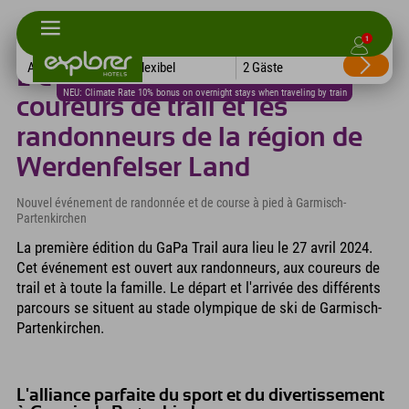
1
Explorer Hotels
›
Sport & Action
Alle Hotels
Flexibel
2 Gäste
L'événement pour les
NEU: Climate Rate 10% bonus on overnight stays when traveling by train
coureurs de trail et les
randonneurs de la région de
Werdenfelser Land
Nouvel événement de randonnée et de course à pied à Garmisch-
Partenkirchen
La première édition du GaPa Trail aura lieu le 27 avril 2024.
Cet événement est ouvert aux randonneurs, aux coureurs de
trail et à toute la famille. Le départ et l'arrivée des différents
parcours se situent au stade olympique de ski de Garmisch-
Partenkirchen.
L'alliance parfaite du sport et du divertissement