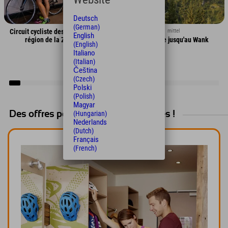
Deutsch
(German)
↔ 15,4 km
↕ 1110 hm
mittel
Circuit cycliste des 4 lacs dans la
English
région de la Zugspitze
Randonnée jusqu'au Wank
(English)
Italiano
(Italian)
Čeština
(Czech)
Polski
(Polish)
Magyar
(Hungarian)
Des offres pour vos vacances actives !
Nederlands
(Dutch)
Français
(French)