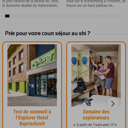
le parc naturel de la Reutte au Tyrol,
situé sur le Breitenberg à Pfronten, se
le domaine skiable du Hahnenkamm
trouve sur un haut plateau en
vous attend avec environ 16 km de
contrebas de l'Aggenstein et est
pistes pour toute la famille. ...
accessible par le téléphérique du
Breitenberg.
Prêt pour votre court séjour au ski ?
Test de sommeil à
Semaine des
l’Explorer Hotel
explorateurs
Bayrischzell
✔ À partir de 7 nuits avec 15 %