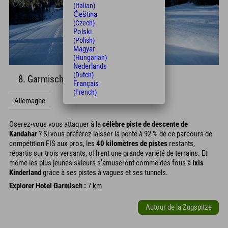
(Italian)
Čeština
(Czech)
Polski
(Polish)
Magyar
(Hungarian)
Nederlands
(Dutch)
8. Garmisch-Partenkirchen
Français
(French)
Allemagne
Oserez-vous vous attaquer à la
célèbre piste de descente de
Kandahar
? Si vous préférez laisser la pente à 92 % de ce parcours de
compétition FIS aux pros, les
40 kilomètres de pistes
restants,
répartis sur trois versants, offrent une grande variété de terrains. Et
même les plus jeunes skieurs s’amuseront comme des fous à
Ixis
Kinderland
grâce à ses pistes à vagues et ses tunnels.
Explorer Hotel Garmisch :
7 km
Autour de la Zugspitze