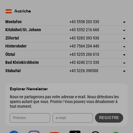
Seebergstr. 17
Enregistrer l'adresse
Allemagne
Réservation
83735 Bayrischzell
Informations d'arrivée
Envoyer un e-mail
Allemagne
Réservation
Autriche
Envoyer un e-mail
Montafon
+43 5558 203 330
Dorfstr. 127b
Enregistrer l'adresse
Kitzbühel/St. Johann
+43 5352 216 660
6793 Gaschurn/Montafon
Informations d'arrivée
Speckbacherstraße 87
Enregistrer l'adresse
Autriche
Réservation
Zillertal
+43 5283 393 930
6380 St. Johann in Tirol
Informations d'arrivée
Envoyer un e-mail
Schmiedau 2
Enregistrer l'adresse
Autriche
Réservation
Hinterstoder
+43 7564 204 440
6272 Kaltenbach im Zillertal
Informations d'arrivée
Envoyer un e-mail
Freizeitpark 10
Enregistrer l'adresse
Autriche
Réservation
Ötztal
+43 5255 206 010
4573 Hinterstoder
Informations d'arrivée
Envoyer un e-mail
Gscheat 14
Enregistrer l'adresse
Autriche
Réservation
Bad Kleinkirchheim
+43 4240 213 330
6441 Umhausen
Informations d'arrivée
Envoyer un e-mail
Dorfstraße 24
Enregistrer l'adresse
Autriche
Réservation
Stubaital
+43 5226 398500
9546 Bad Kleinkirchheim
Informations d'arrivée
Envoyer un e-mail
Wiesenweg 6
Enregistrer l'adresse
Autriche
Réservation
6167 Neustift im Stubaital
Informations d'arrivée
Envoyer un e-mail
Autriche
Réservation
Explorer Newsletter
Envoyer un e-mail
Nous ne partagerons pas votre adresse e-mail. Nous détestons les
spams autant que vous. Promis ! Vous pouvez vous désabonner à
tout moment.