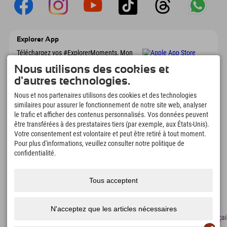
Explorer App
Téléchargez vos #ExplorerMoments, Mon
Explorer à emporter avec aperçu de vos
Nous utilisons des cookies et
réservations, liste de choses à faire, aperçu
des restaurants et bien plus encore.
d'autres technologies.
Téléchargez-le maintenant !
Nous et nos partenaires utilisons des cookies et des technologies
similaires pour assurer le fonctionnement de notre site web, analyser
L'heure des moments d'exploration
le trafic et afficher des contenus personnalisés. Vos données peuvent
être transférées à des prestataires tiers (par exemple, aux États-Unis).
166
4.634
km
Votre consentement est volontaire et peut être retiré à tout moment.
Lacs de montagne et
Pistes de ski et de
Pour plus d'informations, veuillez consulter notre politique de
piscines d'aventure
snowboard
confidentialité.
8.991
km
97
%
Sentiers de randonnée et
Nos clients nous
d'alpinisme
recommandent
Tous acceptent
N'acceptez que les articles nécessaires
Mentions
Protection
Accessibilité
presse
Certificats
Emplois
Françai
légales
des
de