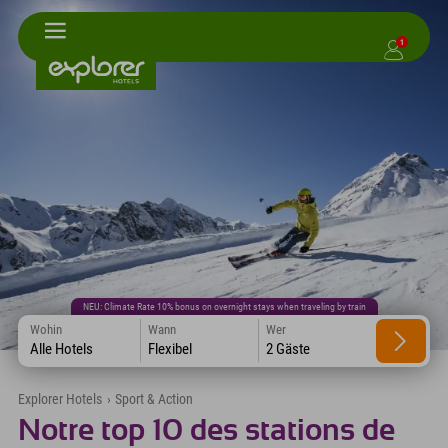
1
NEU: Climate Rate 10% bonus on overnight stays when traveling by train
Wohin
Wann
Wer
Alle Hotels
Flexibel
2 Gäste
Explorer Hotels
›
Sport & Action
Notre top 10 des stations de