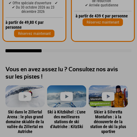
de réduction
✔ Offre spéciale d'ouverture
✔
✔ Arrivée quotidienne
✔ Du 30 octobre 2026 au 23
décembre 2026
à partir de 439 € par personne
Réservez maintenant
à partir de 49,80 € par
personne
Réservez maintenant
Vous en avez assez lu ? Consultez nos avis
sur les pistes !
Ski dans le Zillertal
Ski à Kitzbühel : L’une
Skier à Silvretta
Arena : le plus grand
des meilleures
Montafon : à la
domaine skiable de la
stations de ski
découverte de la
vallée du Zillertal en
d’Autriche : KitzSki
station de ski la plus
Autriche
sportive