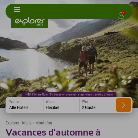
1
NEU: Climate Rate 10% bonus on overnight stays when traveling by train
Wohin
Wann
Wer
Alle Hotels
Flexibel
2 Gäste
Explorer Hotels
›
Montafon
Vacances d'automne à