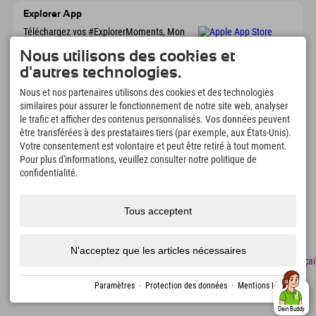
Explorer App
Téléchargez vos #ExplorerMoments, Mon
Explorer à emporter avec aperçu de vos
Nous utilisons des cookies et
réservations, liste de choses à faire, aperçu
des restaurants et bien plus encore.
d'autres technologies.
Téléchargez-le maintenant !
Nous et nos partenaires utilisons des cookies et des technologies
similaires pour assurer le fonctionnement de notre site web, analyser
L'heure des moments d'exploration
le trafic et afficher des contenus personnalisés. Vos données peuvent
être transférées à des prestataires tiers (par exemple, aux États-Unis).
166
4.634
km
Votre consentement est volontaire et peut être retiré à tout moment.
Lacs de montagne et
Pistes de ski et de
Pour plus d'informations, veuillez consulter notre politique de
piscines d'aventure
snowboard
confidentialité.
8.991
km
97
%
Sentiers de randonnée et
Nos clients nous
d'alpinisme
recommandent
Tous acceptent
N'acceptez que les articles nécessaires
Mentions
Protection
Accessibilité
presse
Certificats
Emplois
Françai
légales
des
de
données
durabilité
Paramètres
·
Protection des données
·
Mentions légales
Créé avec Tramino
Dein Buddy