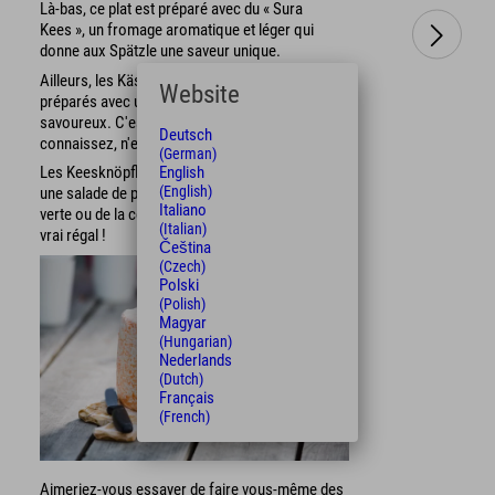
Là-bas, ce plat est préparé avec du « Sura
Kees », un fromage aromatique et léger qui
donne aux Spätzle une saveur unique.
Ailleurs, les Kässpätzle sont généralement
Website
préparés avec un fromage de montagne doux et
savoureux. C'est sans doute ainsi que vous les
Deutsch
connaissez, n'est-ce pas ? 😉
(German)
English
Les Keesknöpfli sont généralement servis avec
(English)
une salade de pommes de terre, une salade
Italiano
verte ou de la compote de pommes maison. Un
(Italian)
vrai régal !
Čeština
(Czech)
Polski
(Polish)
Magyar
(Hungarian)
Nederlands
(Dutch)
Français
(French)
Aimeriez-vous essayer de faire vous-même des