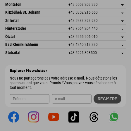
Montafon
+43 5558 203 330
Dorfstr. 127b
Enregistrer l'adresse
Kitzbühel/St. Johann
+43 5352 216 660
6793 Gaschurn/Montafon
Informations d'arrivée
Speckbacherstraße 87
Enregistrer l'adresse
Autriche
Réservation
Zillertal
+43 5283 393 930
6380 St. Johann in Tirol
Informations d'arrivée
Envoyer un e-mail
Schmiedau 2
Enregistrer l'adresse
Autriche
Réservation
Hinterstoder
+43 7564 204 440
6272 Kaltenbach im Zillertal
Informations d'arrivée
Envoyer un e-mail
Freizeitpark 10
Enregistrer l'adresse
Autriche
Réservation
Ötztal
+43 5255 206 010
4573 Hinterstoder
Informations d'arrivée
Envoyer un e-mail
Gscheat 14
Enregistrer l'adresse
Autriche
Réservation
Bad Kleinkirchheim
+43 4240 213 330
6441 Umhausen
Informations d'arrivée
Envoyer un e-mail
Dorfstraße 24
Enregistrer l'adresse
Autriche
Réservation
Stubaital
+43 5226 398500
9546 Bad Kleinkirchheim
Informations d'arrivée
Envoyer un e-mail
Wiesenweg 6
Enregistrer l'adresse
Autriche
Réservation
6167 Neustift im Stubaital
Informations d'arrivée
Envoyer un e-mail
Autriche
Réservation
Explorer Newsletter
Envoyer un e-mail
Nous ne partagerons pas votre adresse e-mail. Nous détestons les
spams autant que vous. Promis ! Vous pouvez vous désabonner à
tout moment.