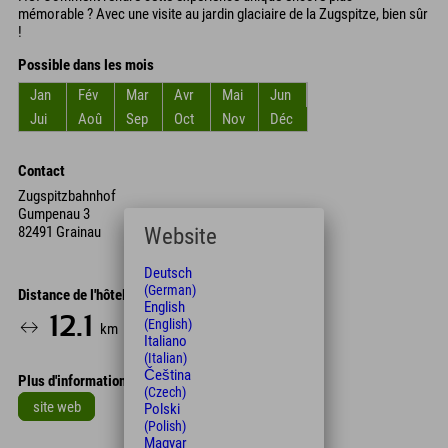
mémorable ? Avec une visite au jardin glaciaire de la Zugspitze, bien sûr
!
Possible dans les mois
Jan
Fév
Mar
Avr
Mai
Jun
Jui
Aoû
Sep
Oct
Nov
Déc
Contact
Zugspitzbahnhof
Gumpenau 3
Website
82491 Grainau
Deutsch
(German)
Distance de l'hôtel
English
12.1
21
(English)
km
Min.
Italiano
(Italian)
Čeština
Plus d'informations
(Czech)
site web
Polski
(Polish)
Leaflet
| Map data © OpenStreetMap contributors
Magyar