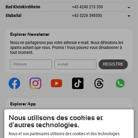
4573 Hinterstoder
Informations d'arrivée
Envoyer un e-mail
Gscheat 14
Enregistrer l'adresse
Autriche
Réservation
Bad Kleinkirchheim
+43 4240 213 330
6441 Umhausen
Informations d'arrivée
Envoyer un e-mail
Dorfstraße 24
Enregistrer l'adresse
Autriche
Réservation
Stubaital
+43 5226 398500
9546 Bad Kleinkirchheim
Informations d'arrivée
Envoyer un e-mail
Wiesenweg 6
Enregistrer l'adresse
Autriche
Réservation
6167 Neustift im Stubaital
Informations d'arrivée
Envoyer un e-mail
Autriche
Réservation
Explorer Newsletter
Envoyer un e-mail
Nous ne partagerons pas votre adresse e-mail. Nous détestons les
spams autant que vous. Promis ! Vous pouvez vous désabonner à
tout moment.
Explorer App
Téléchargez vos #ExplorerMoments, Mon
Explorer à emporter avec aperçu de vos
Nous utilisons des cookies et
réservations, liste de choses à faire, aperçu
d'autres technologies.
des restaurants et bien plus encore.
Téléchargez-le maintenant !
Nous et nos partenaires utilisons des cookies et des technologies