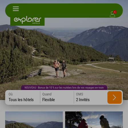
1
NOUVEAU : Bonus de 10 % sur les nuitées lors de vos voyages en train
Où
Quand
OMS
Tous les hôtels
Flexible
2 Invités