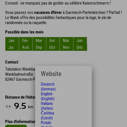
Conseil : ne manquez pas de goûter au célèbre Kaiserschmarrn !
Vous passez vos
vacances d'hiver
à Garmisch-Partenkirchen ? Parfait !
Le Wank offre des possibilités fantastiques pour la luge, le ski de
randonnée ou la raquette.
Possible dans les mois
Jan
Fév
Mar
Avr
Mai
Jun
Jui
Aoû
Sep
Oct
Nov
Déc
Contact
Talstation Wankbahn
Website
Wankbahnstraße
82467 Garmisch-Partenkirchen
Deutsch
(German)
English
Distance de l'hôtel
(English)
Italiano
9.5
25
km
Min.
(Italian)
Čeština
(Czech)
Plus d'informations
Polski