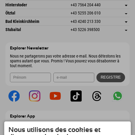
Envoyer un e-mail
Schmiedau 2
Enregistrer l'adresse
Autriche
Réservation
Hinterstoder
+43 7564 204 440
6272 Kaltenbach im Zillertal
Informations d'arrivée
Envoyer un e-mail
Freizeitpark 10
Enregistrer l'adresse
Autriche
Réservation
Ötztal
+43 5255 206 010
4573 Hinterstoder
Informations d'arrivée
Envoyer un e-mail
Gscheat 14
Enregistrer l'adresse
Autriche
Réservation
Bad Kleinkirchheim
+43 4240 213 330
6441 Umhausen
Informations d'arrivée
Envoyer un e-mail
Dorfstraße 24
Enregistrer l'adresse
Autriche
Réservation
Stubaital
+43 5226 398500
9546 Bad Kleinkirchheim
Informations d'arrivée
Envoyer un e-mail
Wiesenweg 6
Enregistrer l'adresse
Autriche
Réservation
6167 Neustift im Stubaital
Informations d'arrivée
Envoyer un e-mail
Autriche
Réservation
Explorer Newsletter
Envoyer un e-mail
Nous ne partagerons pas votre adresse e-mail. Nous détestons les
spams autant que vous. Promis ! Vous pouvez vous désabonner à
tout moment.
Explorer App
Téléchargez vos #ExplorerMoments, Mon
Explorer à emporter avec aperçu de vos
Nous utilisons des cookies et
réservations, liste de choses à faire, aperçu