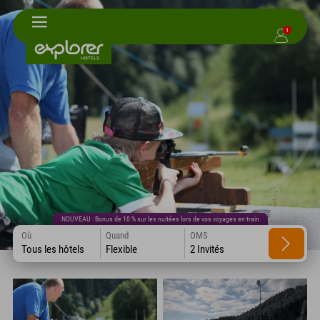
1
NOUVEAU : Bonus de 10 % sur les nuitées lors de vos voyages en train
Où
Quand
OMS
Tous les hôtels
Flexible
2 Invités