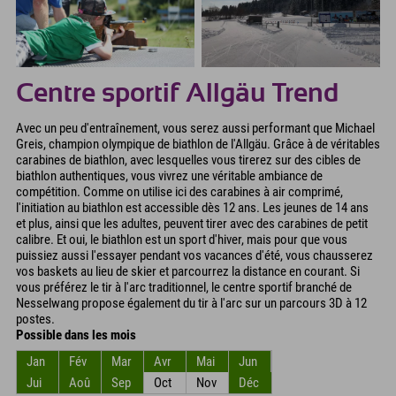
Centre sportif Allgäu Trend
Avec un peu d'entraînement, vous serez aussi performant que Michael
Greis, champion olympique de biathlon de l'Allgäu. Grâce à de véritables
carabines de biathlon, avec lesquelles vous tirerez sur des cibles de
biathlon authentiques, vous vivrez une véritable ambiance de
compétition. Comme on utilise ici des carabines à air comprimé,
l'initiation au biathlon est accessible dès 12 ans. Les jeunes de 14 ans
et plus, ainsi que les adultes, peuvent tirer avec des carabines de petit
calibre. Et oui, le biathlon est un sport d'hiver, mais pour que vous
puissiez aussi l'essayer pendant vos vacances d'été, vous chausserez
vos baskets au lieu de skier et parcourrez la distance en courant. Si
vous préférez le tir à l'arc traditionnel, le centre sportif branché de
Nesselwang propose également du tir à l'arc sur un parcours 3D à 12
postes.
Possible dans les mois
Jan
Fév
Mar
Avr
Mai
Jun
Jui
Aoû
Sep
Oct
Nov
Déc