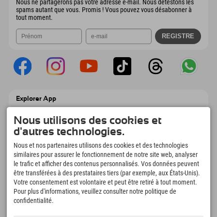
Nous ne partagerons pas votre adresse e-mail. Nous détestons les
spams autant que vous. Promis ! Vous pouvez vous désabonner à
tout moment.
Explorer App
Téléchargez vos #ExplorerMoments, Mon
Explorer à emporter avec aperçu de vos
Nous utilisons des cookies et
réservations, liste de choses à faire, aperçu
d'autres technologies.
des restaurants et bien plus encore.
Téléchargez-le maintenant !
Nous et nos partenaires utilisons des cookies et des technologies
similaires pour assurer le fonctionnement de notre site web, analyser
le trafic et afficher des contenus personnalisés. Vos données peuvent
L'heure des moments d'exploration
être transférées à des prestataires tiers (par exemple, aux États-Unis).
Votre consentement est volontaire et peut être retiré à tout moment.
166
4.634
km
Pour plus d'informations, veuillez consulter notre politique de
Lacs de montagne et
Pistes de ski et de
piscines d'aventure
snowboard
confidentialité.
8.991
km
97
%