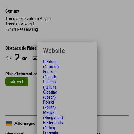
Contact
Trendsportzentrum Allgäu
Trendsportweg 1
87484 Nesselwang
Distance de l'hôtel
Website
2
6
26
km
Min.
Min.
Deutsch
(German)
English
Plus d'informations
(English)
site web
Italiano
(Italian)
Leaflet
| Map data © OpenStreetMap contributors
Čeština
(Czech)
+
Polski
(Polish)
−
Magyar
(Hungarian)
Nederlands
Allemagne
(Dutch)
Français