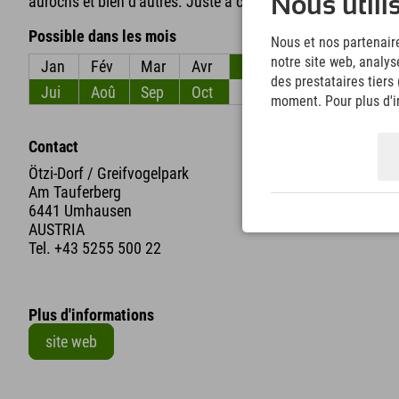
aurochs et bien d'autres. Juste à côté se trouve le parc des
Nous utili
Possible dans les mois
Nous et nos partenaire
notre site web, analys
Jan
Fév
Mar
Avr
Mai
Jun
des prestataires tiers
Jui
Aoû
Sep
Oct
Nov
Déc
moment. Pour plus d'in
Contact
Ötzi-Dorf / Greifvogelpark
Am Tauferberg
6441 Umhausen
AUSTRIA
Tel.
+43 5255 500 22
Plus d'informations
site web