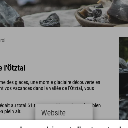
rol
 l'Ötztal
mme des glaces, une momie glaciaire découverte en
nt vos vacances dans la vallée de l'Ötztal, vous
sédait au total 61 tatouages. Vous découvrirez bien
 plein air.
Website
nes d'animaux domestiques : chevaux sauvages,
Deutsch