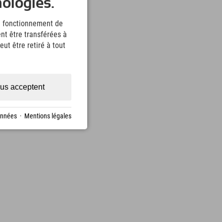
nologies.
le fonctionnement de
nt être transférées à
ut être retiré à tout
us acceptent
onnées
·
Mentions légales