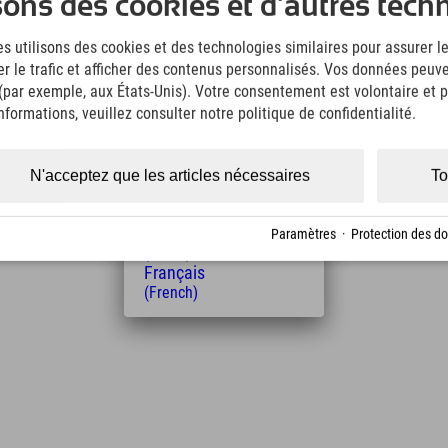
 rapaces, que vous pourrez visiter ensuite.
sons des cookies et d'autres tech
(German)
English
s utilisons des cookies et des technologies similaires pour assurer 
(English)
er le trafic et afficher des contenus personnalisés. Vos données peuve
Italiano
 (par exemple, aux États-Unis). Votre consentement est volontaire et pe
(Italian)
Čeština
formations, veuillez consulter notre politique de confidentialité.
(Czech)
Polski
Distance de l'hôtel
(Polish)
N'acceptez que les articles nécessaires
To
Magyar
1
4
18
km
Min.
Min.
(Hungarian)
Nederlands
Paramètres
·
Protection des d
(Dutch)
Français
(French)
Leaflet
| Map data © OpenStreetMap contributors