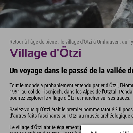
Retour à l'âge de pierre : le village d'Ötzi à Umhausen, au Ty
Village d'Ötzi
Un voyage dans le passé de la vallée de
Tout le monde a probablement entendu parler d'Ötzi, l'Ho
1991 au col de Tisenjoch, dans les Alpes de l'Ötztal. Penda
pourrez explorer le village d'Ötzi et marcher sur ses traces.
Saviez-vous qu'Ötzi était le premier homme tatoué ? Il pos
d'autres faits fascinants sur Ötzi au musée archéologique en
Le village d'Ötzi abrite également plusieurs races ancien