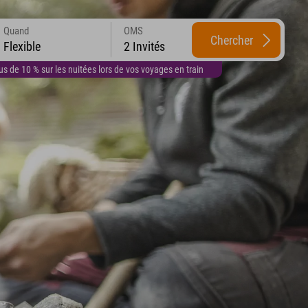
Quand
OMS
Chercher
Flexible
2 Invités
 de 10 % sur les nuitées lors de vos voyages en train