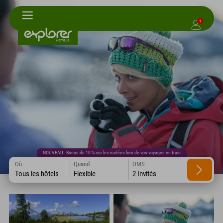
1
NOUVEAU : Bonus de 10 % sur les nuitées lors de vos voyages en train
Où
Quand
OMS
Tous les hôtels
Flexible
2 Invités