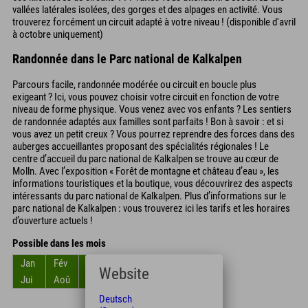
vallées latérales isolées, des gorges et des alpages en activité. Vous
trouverez forcément un circuit adapté à votre niveau ! (disponible d'avril
à octobre uniquement)
Randonnée dans le Parc national de Kalkalpen
Parcours facile, randonnée modérée ou circuit en boucle plus
exigeant ? Ici, vous pouvez choisir votre circuit en fonction de votre
niveau de forme physique. Vous venez avec vos enfants ? Les sentiers
de randonnée adaptés aux familles sont parfaits ! Bon à savoir : et si
vous avez un petit creux ? Vous pourrez reprendre des forces dans des
auberges accueillantes proposant des spécialités régionales ! Le
centre d’accueil du parc national de Kalkalpen se trouve au cœur de
Molln. Avec l’exposition « Forêt de montagne et château d’eau », les
informations touristiques et la boutique, vous découvrirez des aspects
intéressants du parc national de Kalkalpen. Plus d’informations sur le
parc national de Kalkalpen : vous trouverez ici les tarifs et les horaires
d’ouverture actuels !
Possible dans les mois
Jan
Fév
Mar
Avr
Mai
Jun
Website
Jui
Aoû
Sep
Oct
Nov
Déc
Deutsch