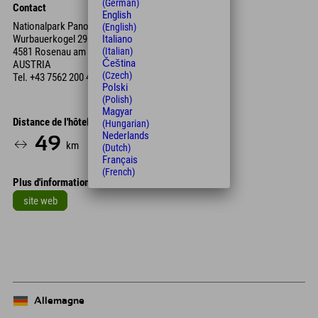
(German)
Contact
English
Nationalpark Panoramaturm Wurbauerkogel
(English)
Wurbauerkogel 29
Italiano
4581 Rosenau am Hengstpaß
(Italian)
Čeština
AUSTRIA
(Czech)
Tel.
+43 7562 200 46
Polski
(Polish)
Magyar
Distance de l'hôtel
(Hungarian)
Nederlands
49
52
km
Min.
(Dutch)
Français
(French)
Plus d'informations
site web
Leaflet
| Map data © OpenStreetMap contributors
+
−
Allemagne