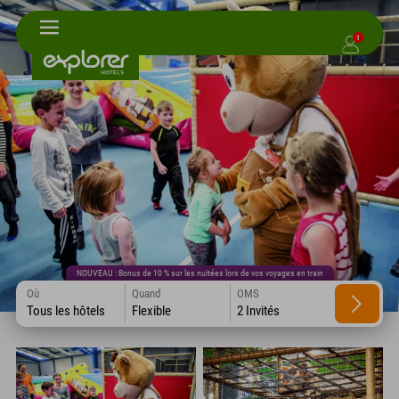
1
NOUVEAU : Bonus de 10 % sur les nuitées lors de vos voyages en train
Où
Quand
OMS
Tous les hôtels
Flexible
2 Invités