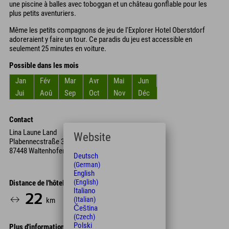
une piscine à balles avec toboggan et un château gonflable pour les
plus petits aventuriers.
Même les petits compagnons de jeu de l'Explorer Hotel Oberstdorf
adoreraient y faire un tour. Ce paradis du jeu est accessible en
seulement 25 minutes en voiture.
Possible dans les mois
Jan
Fév
Mar
Avr
Mai
Jun
Jui
Aoû
Sep
Oct
Nov
Déc
Contact
Lina Laune Land
Website
Plabennecstraße 30
87448 Waltenhofen
Deutsch
(German)
English
(English)
Distance de l'hôtel
Italiano
22
20
(Italian)
km
Min.
Čeština
(Czech)
Polski
Plus d'informations