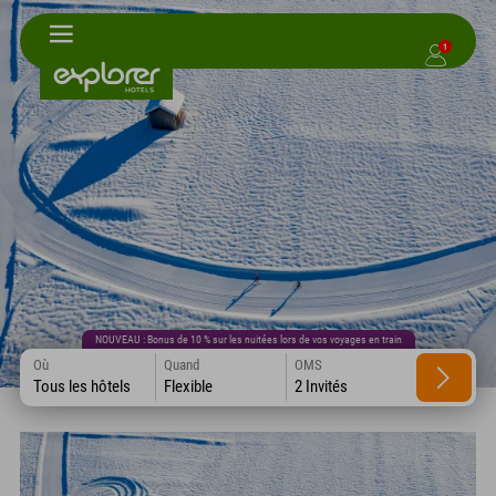
1
NOUVEAU : Bonus de 10 % sur les nuitées lors de vos voyages en train
Où
Quand
OMS
Tous les hôtels
Flexible
2 Invités