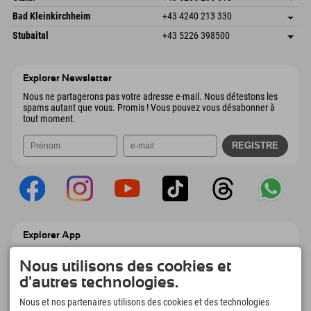
4573 Hinterstoder
Informations d'arrivée
Envoyer un e-mail
Gscheat 14
Enregistrer l'adresse
Autriche
Réservation
Bad Kleinkirchheim
+43 4240 213 330
6441 Umhausen
Informations d'arrivée
Envoyer un e-mail
Dorfstraße 24
Enregistrer l'adresse
Autriche
Réservation
Stubaital
+43 5226 398500
9546 Bad Kleinkirchheim
Informations d'arrivée
Envoyer un e-mail
Wiesenweg 6
Enregistrer l'adresse
Autriche
Réservation
6167 Neustift im Stubaital
Informations d'arrivée
Envoyer un e-mail
Autriche
Réservation
Explorer Newsletter
Envoyer un e-mail
Nous ne partagerons pas votre adresse e-mail. Nous détestons les
spams autant que vous. Promis ! Vous pouvez vous désabonner à
tout moment.
Explorer App
Téléchargez vos #ExplorerMoments, Mon
Explorer à emporter avec aperçu de vos
Nous utilisons des cookies et
réservations, liste de choses à faire, aperçu
d'autres technologies.
des restaurants et bien plus encore.
Téléchargez-le maintenant !
Nous et nos partenaires utilisons des cookies et des technologies