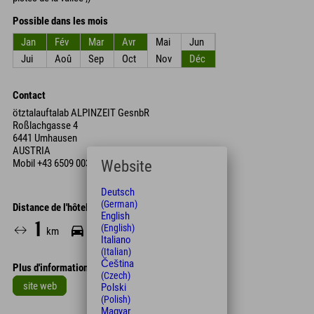
Possible dans les mois
Jan
Fév
Mar
Avr
Mai
Jun
Jui
Aoû
Sep
Oct
Nov
Déc
Contact
ötztalauftalab ALPINZEIT GesnbR
Roßlachgasse 4
6441 Umhausen
AUSTRIA
Website
Mobil
+43 6509 003 038
Deutsch
(German)
Distance de l'hôtel
English
1
2
(English)
km
Min.
Italiano
(Italian)
Čeština
Plus d'informations
(Czech)
site web
Polski
(Polish)
Leaflet
| Map data © OpenStreetMap contributors
Magyar