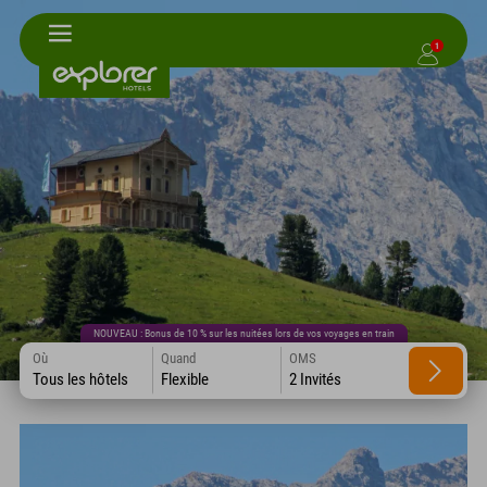
1
NOUVEAU : Bonus de 10 % sur les nuitées lors de vos voyages en train
Où
Quand
OMS
Tous les hôtels
Flexible
2 Invités