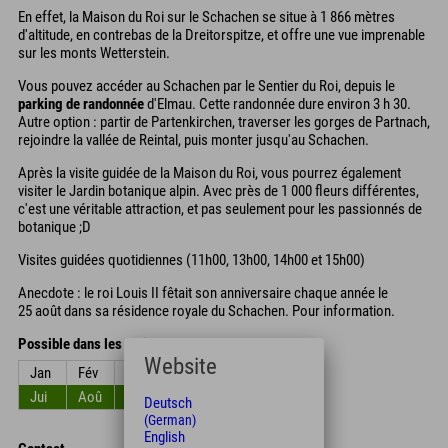
En effet, la Maison du Roi sur le Schachen se situe à 1 866 mètres
d'altitude, en contrebas de la Dreitorspitze, et offre une vue imprenable
sur les monts Wetterstein.
Vous pouvez accéder au Schachen par le Sentier du Roi, depuis le
parking de randonnée
d'Elmau. Cette randonnée dure environ 3 h 30.
Autre option : partir de Partenkirchen, traverser les gorges de Partnach,
rejoindre la vallée de Reintal, puis monter jusqu'au Schachen.
Après la visite guidée de la Maison du Roi, vous pourrez également
visiter le Jardin botanique alpin. Avec près de 1 000 fleurs différentes,
c'est une véritable attraction, et pas seulement pour les passionnés de
botanique ;D
Visites guidées quotidiennes (11h00, 13h00, 14h00 et 15h00)
Anecdote : le roi Louis II fêtait son anniversaire chaque année le
25 août dans sa résidence royale du Schachen. Pour information.
Possible dans les mois
Website
Jan
Fév
Mar
Avr
Mai
Jun
Jui
Aoû
Sep
Oct
Nov
Déc
Deutsch
(German)
English