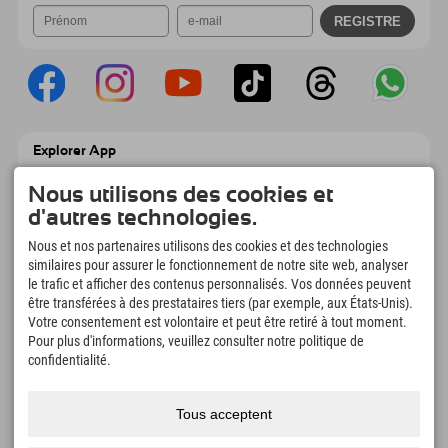
Explorer App
Téléchargez vos #ExplorerMoments, Mon
Nous utilisons des cookies et
Explorer à emporter avec aperçu de vos
réservations, liste de choses à faire, aperçu
d'autres technologies.
des restaurants et bien plus encore.
Téléchargez-le maintenant !
Nous et nos partenaires utilisons des cookies et des technologies
similaires pour assurer le fonctionnement de notre site web, analyser
le trafic et afficher des contenus personnalisés. Vos données peuvent
L'heure des moments d'exploration
être transférées à des prestataires tiers (par exemple, aux États-Unis).
Votre consentement est volontaire et peut être retiré à tout moment.
166
4.634
km
Pour plus d'informations, veuillez consulter notre politique de
Lacs de montagne et
Pistes de ski et de
piscines d'aventure
snowboard
confidentialité.
8.991
km
97
%
Sentiers de randonnée et
Nos clients nous
Tous acceptent
d'alpinisme
recommandent