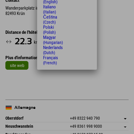
Contact
(English)
Italiano
Wanderparkplatz in Elmau
(Italian)
82493 Krün
Čeština
(Czech)
Polski
Distance de l'hôtel
(Polish)
Magyar
22.3
31
km
Min.
(Hungarian)
Nederlands
(Dutch)
Français
Plus d'informations
(French)
site web
Leaflet
| Map data © OpenStreetMap contributors
+
−
Allemagne
Oberstdorf
+49 8322 940 790
An der Breitach 3
Enregistrer l'adresse
Neuschwanstein
+49 8361 998 9000
87538 Fischen I. Allgäu
Informations d'arrivée
An der Riese 45
Enregistrer l'adresse
Allemagne
Réservation