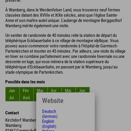
préservé.
À Wamberg, dans le Werdenfelser Land, vous trouverez neuf fermes
classées datant des XVIIIe et XIXe siècles, ainsi que l'église Sainte-
Anne et son maître-autel unique. L'auberge de montagne Berggasthof
Wamberg mérite également une visite.
Un sentier de randonnée de 40 minutes relie la station de départ du
téléphérique Eckbauerbahn à ce village de montagne idyllique. Vous
pouvez aussi commencer votre randonnée à l'hôpital de Garmisch-
Partenkirchen et monter en 45 minutes. Par ailleurs, une visite du village
en hiver se combine parfaitement avec une randonnée hivernale ou une
descente en luge, qui vous mènera de la station supérieure du
téléphérique d'Eckbauerbahn, en passant par le Wamberg, jusqu'au
stade olympique de Partenkirchen.
Possible dans les mois
Jan
Fév
Mar
Avr
Mai
Jun
Jui
Aoû
Sep
Oct
Nov
Déc
Website
Deutsch
Contact
(German)
Kirchdorf Wamberg
English
Wamberg
(English)
82467 Garmisch-Partenkirchen