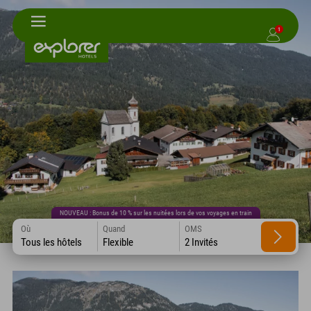
1
NOUVEAU : Bonus de 10 % sur les nuitées lors de vos voyages en train
Où
Quand
OMS
Tous les hôtels
Flexible
2 Invités