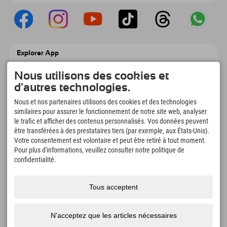
Explorer App
Téléchargez vos #ExplorerMoments, Mon
Explorer à emporter avec aperçu de vos
Nous utilisons des cookies et
réservations, liste de choses à faire, aperçu
d'autres technologies.
des restaurants et bien plus encore.
Téléchargez-le maintenant !
Nous et nos partenaires utilisons des cookies et des technologies
similaires pour assurer le fonctionnement de notre site web, analyser
le trafic et afficher des contenus personnalisés. Vos données peuvent
L'heure des moments d'exploration
être transférées à des prestataires tiers (par exemple, aux États-Unis).
166
4.634
km
Votre consentement est volontaire et peut être retiré à tout moment.
Pour plus d'informations, veuillez consulter notre politique de
Lacs de montagne et
Pistes de ski et de
piscines d'aventure
snowboard
confidentialité.
8.991
km
97
%
Sentiers de randonnée et
Nos clients nous
Tous acceptent
d'alpinisme
recommandent
N'acceptez que les articles nécessaires