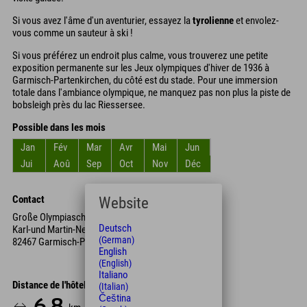
Si vous avez l'âme d'un aventurier, essayez la
tyrolienne
et envolez-
vous comme un sauteur à ski !
Si vous préférez un endroit plus calme, vous trouverez une petite
exposition permanente sur les Jeux olympiques d'hiver de 1936 à
Garmisch-Partenkirchen, du côté est du stade. Pour une immersion
totale dans l'ambiance olympique, ne manquez pas non plus la piste de
bobsleigh près du lac Riessersee.
Possible dans les mois
Jan
Fév
Mar
Avr
Mai
Jun
Jui
Aoû
Sep
Oct
Nov
Déc
Contact
Website
Große Olympiaschanze
Deutsch
Karl-und Martin-Neuner-Platz
(German)
82467 Garmisch-Partenkirchen
English
(English)
Italiano
Distance de l'hôtel
(Italian)
Čeština
6.8
14