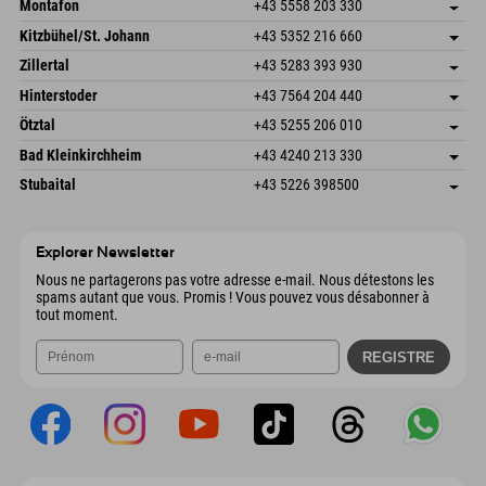
Montafon
+43 5558 203 330
Dorfstr. 127b
Enregistrer l'adresse
Kitzbühel/St. Johann
+43 5352 216 660
6793 Gaschurn/Montafon
Informations d'arrivée
Speckbacherstraße 87
Enregistrer l'adresse
Autriche
Réservation
Zillertal
+43 5283 393 930
6380 St. Johann in Tirol
Informations d'arrivée
Envoyer un e-mail
Schmiedau 2
Enregistrer l'adresse
Autriche
Réservation
Hinterstoder
+43 7564 204 440
6272 Kaltenbach im Zillertal
Informations d'arrivée
Envoyer un e-mail
Freizeitpark 10
Enregistrer l'adresse
Autriche
Réservation
Ötztal
+43 5255 206 010
4573 Hinterstoder
Informations d'arrivée
Envoyer un e-mail
Gscheat 14
Enregistrer l'adresse
Autriche
Réservation
Bad Kleinkirchheim
+43 4240 213 330
6441 Umhausen
Informations d'arrivée
Envoyer un e-mail
Dorfstraße 24
Enregistrer l'adresse
Autriche
Réservation
Stubaital
+43 5226 398500
9546 Bad Kleinkirchheim
Informations d'arrivée
Envoyer un e-mail
Wiesenweg 6
Enregistrer l'adresse
Autriche
Réservation
6167 Neustift im Stubaital
Informations d'arrivée
Envoyer un e-mail
Autriche
Réservation
Explorer Newsletter
Envoyer un e-mail
Nous ne partagerons pas votre adresse e-mail. Nous détestons les
spams autant que vous. Promis ! Vous pouvez vous désabonner à
tout moment.