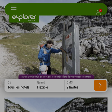
1
NOUVEAU : Bonus de 10 % sur les nuitées lors de vos voyages en train
Où
Quand
OMS
Tous les hôtels
Flexible
2 Invités