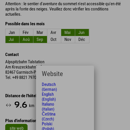
Attention : le sentier d'aventure du sommet n'est accessible qu'en été
après la fonte des neiges. Veuillez donc vérifier les conditions
actuelles.
Possible dans les mois
Jan
Fév
Mar
Avr
Mai
Jun
Jui
Aoû
Sep
Oct
Nov
Déc
Contact
Alpspitzbahn Talstation
Am Kreuzeckbahnhof
82467 Garmisch-Partenkirchen
Website
Tel.
+49 8821 7970
Deutsch
(German)
English
Distance de l'hôtel
(English)
9.6
19
Italiano
km
Min.
(Italian)
Čeština
(Czech)
Plus d'informations
Polski
site web
(Polish)