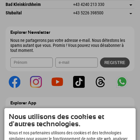
Gscheat 14
Enregistrer l'adresse
Autriche
Réservation
Bad Kleinkirchheim
+43 4240 213 330
6441 Umhausen
Informations d'arrivée
Envoyer un e-mail
Dorfstraße 24
Enregistrer l'adresse
Autriche
Réservation
Stubaital
+43 5226 398500
9546 Bad Kleinkirchheim
Informations d'arrivée
Envoyer un e-mail
Wiesenweg 6
Enregistrer l'adresse
Autriche
Réservation
6167 Neustift im Stubaital
Informations d'arrivée
Envoyer un e-mail
Autriche
Réservation
Explorer Newsletter
Envoyer un e-mail
Nous ne partagerons pas votre adresse e-mail. Nous détestons les
spams autant que vous. Promis ! Vous pouvez vous désabonner à
tout moment.
Explorer App
Téléchargez vos #ExplorerMoments, Mon
Explorer à emporter avec aperçu de vos
Nous utilisons des cookies et
réservations, liste de choses à faire, aperçu
d'autres technologies.
des restaurants et bien plus encore.
Téléchargez-le maintenant !
Nous et nos partenaires utilisons des cookies et des technologies
similaires pour assurer le fonctionnement de notre site web, analyser