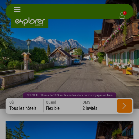
1
NOUVEAU : Bonus de 10 % sur les nuitées lors de vos voyages en train
Où
Quand
OMS
Tous les hôtels
Flexible
2 Invités