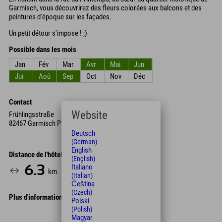
Garmisch, vous découvrirez des fleurs colorées aux balcons et des
peintures d'époque sur les façades.
Un petit détour s'impose ! ;)
Possible dans les mois
Jan
Fév
Mar
Avr
Mai
Jun
Jui
Aoû
Sep
Oct
Nov
Déc
Contact
Website
Frühlingsstraße
82467 Garmisch Partenkirchen
Deutsch
(German)
English
Distance de l'hôtel
(English)
Italiano
6.3
10
km
Min.
(Italian)
Čeština
(Czech)
Plus d'informations
Polski
(Polish)
Leaflet
| Map data © OpenStreetMap contributors
Magyar