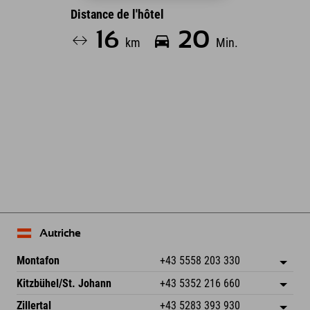
Distance de l'hôtel
16
20
km
Min.
Autriche
Montafon
+43 5558 203 330
Dorfstr. 127b
Enregistrer l'adresse
Kitzbühel/St. Johann
+43 5352 216 660
6793 Gaschurn/Montafon
Informations d'arrivée
Speckbacherstraße 87
Enregistrer l'adresse
Autriche
Réservation
Zillertal
+43 5283 393 930