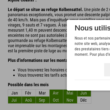
Le départ se situe au refuge Kolbensattel.
Une piste de 2 
panoramas exceptionnels, vous promet une descente palpitan
de 40 km/h. Mais pas d'inquiétude, vous contrôlez vous-m
virages, 9 sauts et 7 vagues. À savoir : Accessible aux enfa
Nous utili
mesurant 1,40 m peuvent descendre seuls ; sinon, ils doi
enceintes ne sont pas autorisées à utiliser l'Alpine Coaster.
Nous et nos partenaire
gourmande au refuge Kolbensattel et savourez de délicieuses
notre site web, analys
vue imprenable sur les montagnes d'Oberammergau et la val
des prestataires tiers
est la première piste de luge au monde ouverte par tous les
moment. Pour plus d'in
Plus d'informations sur les montagnes russes alpines :
Vous trouverez les horaires d'ouverture en été
ici.
Vous trouverez les tarifs actuels
ici.
Possible dans les mois
Jan
Fév
Mar
Avr
Mai
Jun
Jui
Aoû
Sep
Oct
Nov
Déc