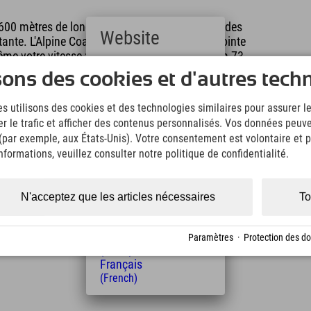
600 mètres de long, avec des virages serrés et des
Website
te. L'Alpine Coaster atteint une vitesse de pointe
ême votre vitesse ;) Votre descente comprendra 73
Deutsch
nts à partir de 3 ans. Les enfants de 8 ans et plus
sons des cookies et d'autres tech
(German)
vent être accompagnés d'un adulte. Les femmes
English
 Conseil : Une petite faim ? Faites une pause
s utilisons des cookies et des technologies similaires pour assurer 
(English)
 spécialités régionales, tout en profitant d'une
er le trafic et afficher des contenus personnalisés. Vos données peuve
Italiano
lée de l'Ammer. Le saviez-vous ? L'Alpine Coaster
(Italian)
 (par exemple, aux États-Unis). Votre consentement est volontaire et pe
 temps et équipée de freins magnétiques. ;)
Čeština
formations, veuillez consulter notre politique de confidentialité.
(Czech)
Polski
(Polish)
N'acceptez que les articles nécessaires
To
Magyar
(Hungarian)
Nederlands
Paramètres
·
Protection des d
(Dutch)
Français
(French)