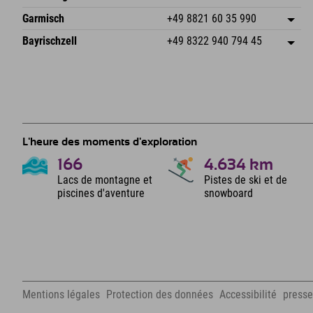
87484 Nesselwang im Allgäu
Informations d'arrivée
Envoyer un e-mail
Hofreitstr. 7
Enregistrer l'adresse
Allemagne
Réservation
Garmisch
+49 8821 60 35 990
83471 Schönau am Königssee
Informations d'arrivée
Envoyer un e-mail
Frickenstraße 22
Enregistrer l'adresse
Allemagne
Réservation
Bayrischzell
+49 8322 940 794 45
82490 Farchant
Informations d'arrivée
Envoyer un e-mail
Seebergstr. 17
Enregistrer l'adresse
Allemagne
Réservation
83735 Bayrischzell
Informations d'arrivée
Envoyer un e-mail
Allemagne
Réservation
Envoyer un e-mail
L'heure des moments d'exploration
166
4.634
km
Lacs de montagne et
Pistes de ski et de
piscines d'aventure
snowboard
Mentions légales
Protection des données
Accessibilité
presse