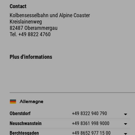
Contact
Kolbensesselbahn und Alpine Coaster
Kreislainenweg
82487 Oberammergau
Tel.
+49 8822 4760
Plus d'informations
Allemagne
Oberstdorf
+49 8322 940 790
An der Breitach 3
Enregistrer l'adresse
Neuschwanstein
+49 8361 998 9000
87538 Fischen I. Allgäu
Informations d'arrivée
An der Riese 45
Enregistrer l'adresse
Allemagne
Réservation
Berchtesgaden
+49 8652 977 15 00