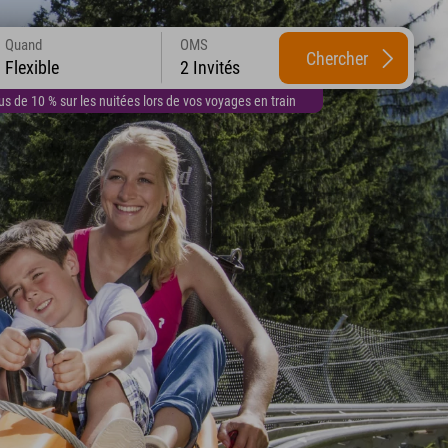
Quand
OMS
Chercher
Flexible
2 Invités
 de 10 % sur les nuitées lors de vos voyages en train