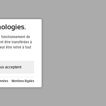
nologies.
le fonctionnement de
nt être transférées à
ut être retiré à tout
us acceptent
onnées
·
Mentions légales