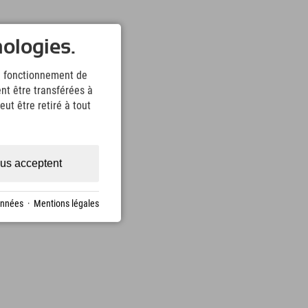
nologies.
le fonctionnement de
nt être transférées à
ut être retiré à tout
us acceptent
onnées
·
Mentions légales