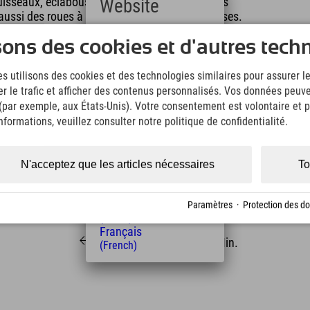
ruisseaux, éclaboussures, barrages), les enfants
Website
y a aussi des roues à eau, des bassins et des écluses.
éprimande !
Deutsch
sons des cookies et d'autres tech
(German)
English
ac Riezler Alpsee. De là, vous pourrez rejoindre à
s utilisons des cookies et des technologies similaires pour assurer 
(English)
 terminer votre journée riche en émotions par une
er le trafic et afficher des contenus personnalisés. Vos données peuve
Italiano
 (par exemple, aux États-Unis). Votre consentement est volontaire et pe
(Italian)
Čeština
formations, veuillez consulter notre politique de confidentialité.
(Czech)
Polski
(Polish)
N'acceptez que les articles nécessaires
To
Magyar
(Hungarian)
Nederlands
Paramètres
·
Protection des d
Distance de l'hôtel
(Dutch)
Français
10
14
km
Min.
(French)