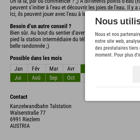
Oh là là, par où commencer ? ;) À différents points d’eau (
peuvent s’initier à l’eau et découvrir les joies de l’eau. Il 
Ici, ils peuvent jouer avec l’eau à leur guise, sans aucune r
Nous utili
Besoin d’un autre conseil ?
Bien sûr. Au bout du sentier d'aventure, vous atteindrez le l
Nous et nos partenaire
pied la station intermédiaire du téléphérique de Fellhorn et
notre site web, analys
belle randonnée ;)
des prestataires tiers
moment. Pour plus d'in
Possible dans les mois
Jan
Fév
Mar
Avr
Mai
Jun
Jui
Aoû
Sep
Oct
Nov
Déc
Contact
Kanzelwandbahn Talstation
Walserstraße 77
6991 Riezlern
AUSTRIA