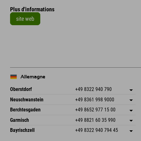
Plus d'informations
site web
+
−
Allemagne
Oberstdorf
+49 8322 940 790
An der Breitach 3
Enregistrer l'adresse
Neuschwanstein
+49 8361 998 9000
87538 Fischen I. Allgäu
Informations d'arrivée
An der Riese 45
Enregistrer l'adresse
Allemagne
Réservation
Berchtesgaden
+49 8652 977 15 00
87484 Nesselwang im Allgäu
Informations d'arrivée
Envoyer un e-mail
Hofreitstr. 7
Enregistrer l'adresse
Allemagne
Réservation
Garmisch
+49 8821 60 35 990
83471 Schönau am Königssee
Informations d'arrivée
Envoyer un e-mail
Frickenstraße 22
Enregistrer l'adresse
Allemagne
Réservation
Bayrischzell
+49 8322 940 794 45
82490 Farchant
Informations d'arrivée
Envoyer un e-mail
Seebergstr. 17
Enregistrer l'adresse
Allemagne
Réservation