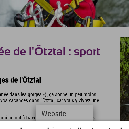
e de l'Ötztal : sport
es de l'Ötztal
nnée dans les gorges »), ça sonne un peu moins
vos vacances dans l'Ötztal, car vous y vivrez une
Website
emmèneront à travers des gorges rocheuses, des
 des excursions de différents niveaux de difficulté.
Deutsch