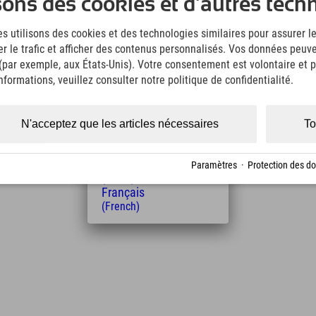
sons des cookies et d'autres tech
(German)
English
s utilisons des cookies et des technologies similaires pour assurer 
(English)
er le trafic et afficher des contenus personnalisés. Vos données peuve
Italiano
(Italian)
 (par exemple, aux États-Unis). Votre consentement est volontaire et pe
Čeština
formations, veuillez consulter notre politique de confidentialité.
(Czech)
Distance de l'hôtel
Polski
(Polish)
5
7
N'acceptez que les articles nécessaires
To
km
Min.
Magyar
(Hungarian)
Nederlands
Paramètres
·
Protection des d
(Dutch)
Français
(French)
Leaflet
| Map data © OpenStreetMap contributors