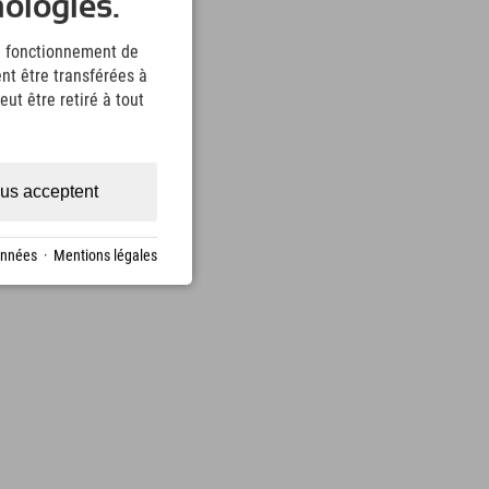
nologies.
le fonctionnement de
nt être transférées à
ut être retiré à tout
us acceptent
onnées
·
Mentions légales