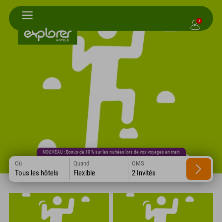
1
NOUVEAU : Bonus de 10 % sur les nuitées lors de vos voyages en train
Où
Quand
OMS
Tous les hôtels
Flexible
2 Invités