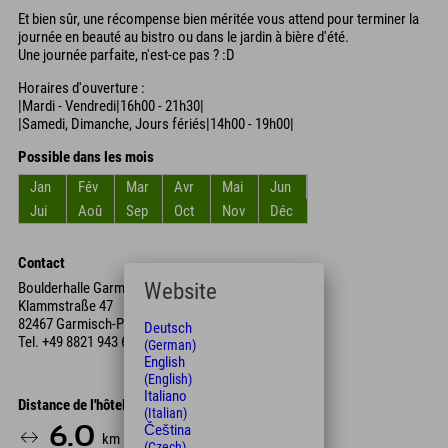
Et bien sûr, une récompense bien méritée vous attend pour terminer la
journée en beauté au bistro ou dans le jardin à bière d'été.
Une journée parfaite, n'est-ce pas ? :D
Horaires d'ouverture :
|Mardi - Vendredi|16h00 - 21h30|
|Samedi, Dimanche, Jours fériés|14h00 - 19h00|
Possible dans les mois
Jan
Fév
Mar
Avr
Mai
Jun
Jui
Aoû
Sep
Oct
Nov
Déc
Contact
Website
Boulderhalle Garmisch
Klammstraße 47
82467 Garmisch-Partenkirchen
Deutsch
Tel.
+49 8821 943 64 46
(German)
English
(English)
Italiano
Distance de l'hôtel
(Italian)
Čeština
6.0
14
km
Min.
(Czech)