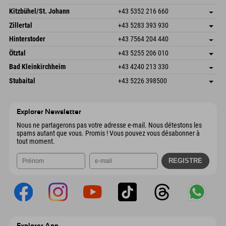
Dorfstr. 127b
Enregistrer l'adresse
Kitzbühel/St. Johann
+43 5352 216 660
6793 Gaschurn/Montafon
Informations d'arrivée
Speckbacherstraße 87
Enregistrer l'adresse
Autriche
Réservation
Zillertal
+43 5283 393 930
6380 St. Johann in Tirol
Informations d'arrivée
Envoyer un e-mail
Schmiedau 2
Enregistrer l'adresse
Autriche
Réservation
Hinterstoder
+43 7564 204 440
6272 Kaltenbach im Zillertal
Informations d'arrivée
Envoyer un e-mail
Freizeitpark 10
Enregistrer l'adresse
Autriche
Réservation
Ötztal
+43 5255 206 010
4573 Hinterstoder
Informations d'arrivée
Envoyer un e-mail
Gscheat 14
Enregistrer l'adresse
Autriche
Réservation
Bad Kleinkirchheim
+43 4240 213 330
6441 Umhausen
Informations d'arrivée
Envoyer un e-mail
Dorfstraße 24
Enregistrer l'adresse
Autriche
Réservation
Stubaital
+43 5226 398500
9546 Bad Kleinkirchheim
Informations d'arrivée
Envoyer un e-mail
Wiesenweg 6
Enregistrer l'adresse
Autriche
Réservation
6167 Neustift im Stubaital
Informations d'arrivée
Envoyer un e-mail
Autriche
Réservation
Explorer Newsletter
Envoyer un e-mail
Nous ne partagerons pas votre adresse e-mail. Nous détestons les
spams autant que vous. Promis ! Vous pouvez vous désabonner à
tout moment.