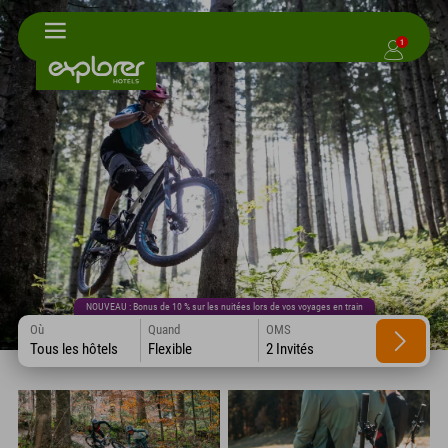
1
NOUVEAU : Bonus de 10 % sur les nuitées lors de vos voyages en train
Où
Quand
OMS
Tous les hôtels
Flexible
2 Invités