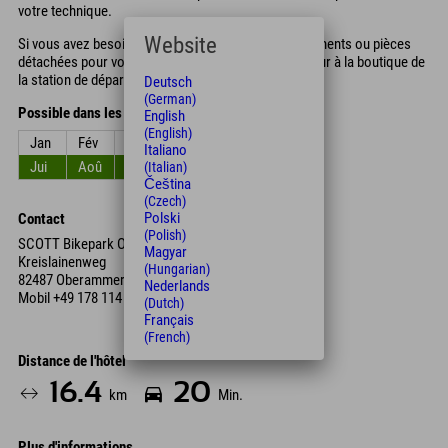
votre technique.
Website
Si vous avez besoin de nouveaux équipements, vêtements ou pièces
détachées pour votre VTT, n'hésitez pas à faire un tour à la boutique de
la station de départ !
Deutsch
(German)
Possible dans les mois
English
(English)
Jan
Fév
Mar
Avr
Mai
Jun
Italiano
Jui
Aoû
Sep
Oct
Nov
Déc
(Italian)
Čeština
(Czech)
Polski
Contact
(Polish)
SCOTT Bikepark Oberammergau
Magyar
Kreislainenweg
(Hungarian)
82487 Oberammergau
Nederlands
Mobil
+49 178 114 11 44
(Dutch)
Français
(French)
Distance de l'hôtel
16.4
20
km
Min.
Plus d'informations