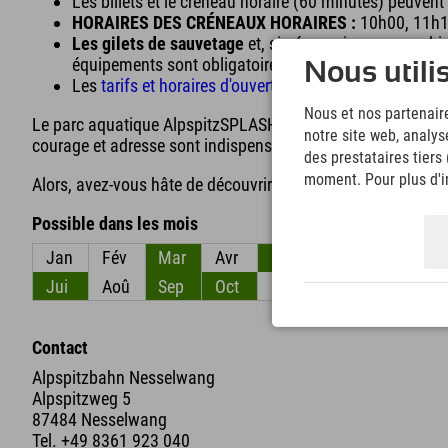
Les billets et le créneau horaire (60 minutes) peuvent 
HORAIRES DES CRÉNEAUX HORAIRES :
10h00, 11h1
Les gilets de sauvetage
et, si nécessaire, une combi
équipements sont obligatoires !
Nous utili
Les
tarifs et horaires d'ouverture
sont disponibles ici
Nous et nos partenaire
Le parc aquatique AlpspitzSPLASH propose des parcours d'es
notre site web, analys
courage et adresse sont indispensables.
des prestataires tiers
moment. Pour plus d'in
Alors, avez-vous hâte de découvrir AlpspitzSPLASH ?
Possible dans les mois
Jan
Fév
Mar
Avr
Mai
Jun
Jui
Aoû
Sep
Oct
Nov
Déc
Contact
Alpspitzbahn Nesselwang
Alpspitzweg 5
87484 Nesselwang
Tel.
+49 8361 923 040