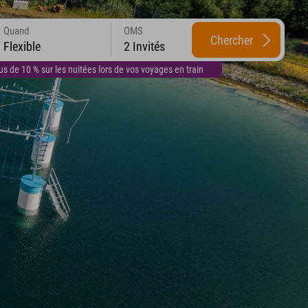
Quand
OMS
Chercher
Flexible
2 Invités
 de 10 % sur les nuitées lors de vos voyages en train