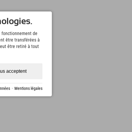
nologies.
le fonctionnement de
nt être transférées à
ut être retiré à tout
us acceptent
onnées
·
Mentions légales