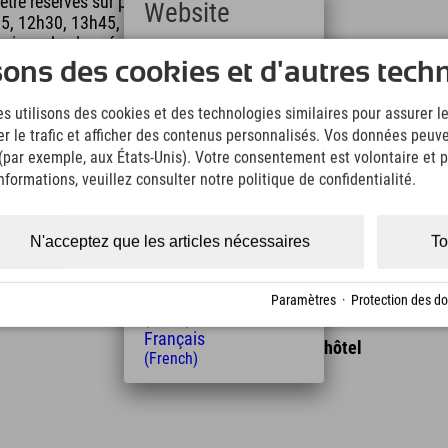
être réservés sur place
Website
5, 12h30, 13h45, 15h00, 16h15
naison de plongée sont inclus dans le prix. Ces
Deutsch
sons des cookies et d'autres tech
(German)
English
s utilisons des cookies et des technologies similaires pour assurer 
(English)
calade de différents niveaux de difficulté. Force,
er le trafic et afficher des contenus personnalisés. Vos données peuve
Italiano
 (par exemple, aux États-Unis). Votre consentement est volontaire et pe
(Italian)
Čeština
formations, veuillez consulter notre politique de confidentialité.
(Czech)
Polski
(Polish)
N'acceptez que les articles nécessaires
To
Magyar
(Hungarian)
Nederlands
Paramètres
·
Protection des d
(Dutch)
Français
Distance de l'hôtel
(French)