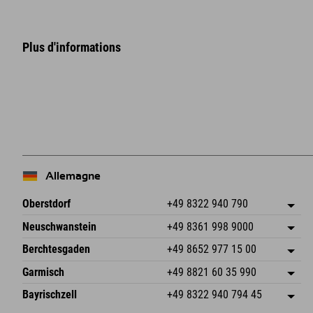
Plus d'informations
+
−
Allemagne
Oberstdorf
+49 8322 940 790
An der Breitach 3
Enregistrer l'adresse
Neuschwanstein
+49 8361 998 9000
87538 Fischen I. Allgäu
Informations d'arrivée
An der Riese 45
Enregistrer l'adresse
Allemagne
Réservation
Berchtesgaden
+49 8652 977 15 00
87484 Nesselwang im Allgäu
Informations d'arrivée
Envoyer un e-mail
Hofreitstr. 7
Enregistrer l'adresse
Allemagne
Réservation
Garmisch
+49 8821 60 35 990
83471 Schönau am Königssee
Informations d'arrivée
Envoyer un e-mail
Frickenstraße 22
Enregistrer l'adresse
Allemagne
Réservation
Bayrischzell
+49 8322 940 794 45
82490 Farchant
Informations d'arrivée
Envoyer un e-mail