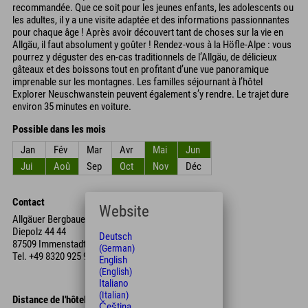
recommandée. Que ce soit pour les jeunes enfants, les adolescents ou
les adultes, il y a une visite adaptée et des informations passionnantes
pour chaque âge ! Après avoir découvert tant de choses sur la vie en
Allgäu, il faut absolument y goûter ! Rendez-vous à la Höfle-Alpe : vous
pourrez y déguster des en-cas traditionnels de l’Allgäu, de délicieux
gâteaux et des boissons tout en profitant d’une vue panoramique
imprenable sur les montagnes. Les familles séjournant à l’hôtel
Explorer Neuschwanstein peuvent également s’y rendre. Le trajet dure
environ 35 minutes en voiture.
Possible dans les mois
Jan
Fév
Mar
Avr
Mai
Jun
Jui
Aoû
Sep
Oct
Nov
Déc
Contact
Website
Allgäuer Bergbauernmuseum
Diepolz 44 44
Deutsch
87509 Immenstadt im Allgäu
(German)
Tel.
+49 8320 925 92 90
English
(English)
Italiano
(Italian)
Distance de l'hôtel
Čeština