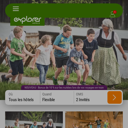
1
NOUVEAU : Bonus de 10 % sur les nuitées lors de vos voyages en train
Où
Quand
OMS
Tous les hôtels
Flexible
2 Invités