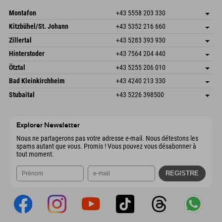
Envoyer un e-mail
Montafon
+43 5558 203 330
Dorfstr. 127b
Enregistrer l'adresse
Kitzbühel/St. Johann
+43 5352 216 660
6793 Gaschurn/Montafon
Informations d'arrivée
Speckbacherstraße 87
Enregistrer l'adresse
Autriche
Réservation
Zillertal
+43 5283 393 930
6380 St. Johann in Tirol
Informations d'arrivée
Envoyer un e-mail
Schmiedau 2
Enregistrer l'adresse
Autriche
Réservation
Hinterstoder
+43 7564 204 440
6272 Kaltenbach im Zillertal
Informations d'arrivée
Envoyer un e-mail
Freizeitpark 10
Enregistrer l'adresse
Autriche
Réservation
Ötztal
+43 5255 206 010
4573 Hinterstoder
Informations d'arrivée
Envoyer un e-mail
Gscheat 14
Enregistrer l'adresse
Autriche
Réservation
Bad Kleinkirchheim
+43 4240 213 330
6441 Umhausen
Informations d'arrivée
Envoyer un e-mail
Dorfstraße 24
Enregistrer l'adresse
Autriche
Réservation
Stubaital
+43 5226 398500
9546 Bad Kleinkirchheim
Informations d'arrivée
Envoyer un e-mail
Wiesenweg 6
Enregistrer l'adresse
Autriche
Réservation
6167 Neustift im Stubaital
Informations d'arrivée
Envoyer un e-mail
Autriche
Réservation
Explorer Newsletter
Envoyer un e-mail
Nous ne partagerons pas votre adresse e-mail. Nous détestons les
spams autant que vous. Promis ! Vous pouvez vous désabonner à
tout moment.