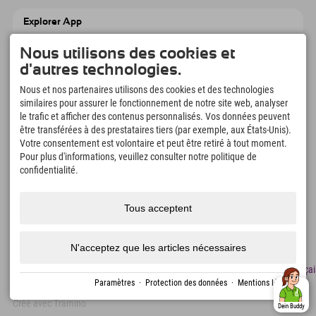
Explorer App
Téléchargez vos #ExplorerMoments, Mon
Explorer à emporter avec aperçu de vos
Nous utilisons des cookies et
réservations, liste de choses à faire, aperçu
d'autres technologies.
des restaurants et bien plus encore.
Téléchargez-le maintenant !
Nous et nos partenaires utilisons des cookies et des technologies
similaires pour assurer le fonctionnement de notre site web, analyser
le trafic et afficher des contenus personnalisés. Vos données peuvent
L'heure des moments d'exploration
être transférées à des prestataires tiers (par exemple, aux États-Unis).
166
4.634
km
Votre consentement est volontaire et peut être retiré à tout moment.
Pour plus d'informations, veuillez consulter notre politique de
Lacs de montagne et
Pistes de ski et de
piscines d'aventure
snowboard
confidentialité.
8.991
km
97
%
Sentiers de randonnée et
Nos clients nous
Tous acceptent
d'alpinisme
recommandent
N'acceptez que les articles nécessaires
Mentions
Protection
Accessibilité
presse
Certificats
Emplois
Françai
légales
des
de
Paramètres
·
Protection des données
·
Mentions légales
données
durabilité
Créé avec Tramino
Dein Buddy