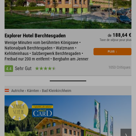
188,64 €
Explorer Hotel Berchtesgaden
de
Taxe de séjour pour plus
Wenige Minuten vom berühmten Königssee •
Nationalpark Berchtesgaden • Watzmann •
PLUS
↓
Kehlsteinhaus • Salzbergwerk Berchtesgaden •
Freibad nur 200 m entfernt • Bergbahn am Jenner
1053 Critiques
Sehr Gut
4.4
Autriche › Kärnten › Bad Kleinkirchheim