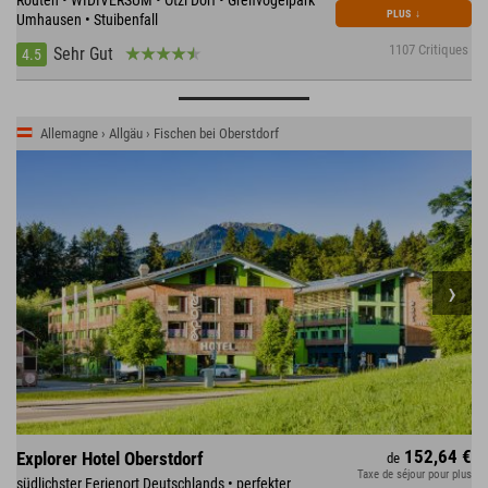
Routen • WIDIVERSUM • Ötzi Dorf • Greifvogelpark
PLUS
↓
Umhausen • Stuibenfall
1107 Critiques
Sehr Gut
4.5
Allemagne › Allgäu › Fischen bei Oberstdorf
152,64 €
Explorer Hotel Oberstdorf
de
Taxe de séjour pour plus
südlichster Ferienort Deutschlands • perfekter