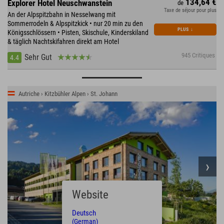
134,64 €
Explorer Hotel Neuschwanstein
de
Taxe de séjour pour plus
An der Alpspitzbahn in Nesselwang mit
Sommerrodeln & Alpspitzkick • nur 20 min zu den
PLUS
↓
Königsschlössern • Pisten, Skischule, Kinderskiland
& täglich Nachtskifahren direkt am Hotel
945 Critiques
Sehr Gut
4.4
Autriche › Kitzbühler Alpen › St. Johann
Website
Deutsch
(German)