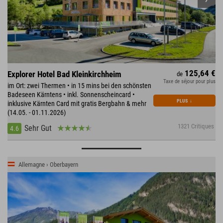
125,64 €
Explorer Hotel Bad Kleinkirchheim
de
Taxe de séjour pour plus
im Ort: zwei Thermen • in 15 mins bei den schönsten
Badeseen Kärntens • inkl. Sonnenscheincard •
PLUS
↓
inklusive Kärnten Card mit gratis Bergbahn & mehr
(14.05. - 01.11.2026)
1321 Critiques
Sehr Gut
4.6
Allemagne › Oberbayern