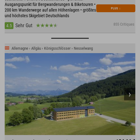
Ausgangspunkt für Bergwanderungen & Biketouren •
PLUS
↓
200 km Wanderwege auf allen Höhenlagen • größtes
und höchstes Skigebiet Deutschlands
855 Critiques
Sehr Gut
4.5
Allemagne › Allgäu › Königsschlösser › Nesselwang