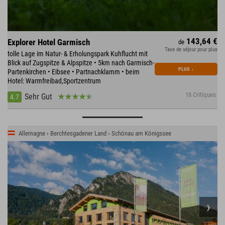
143,64 €
Explorer Hotel Garmisch
de
Taxe de séjour pour plus
tolle Lage im Natur- & Erholungspark Kuhflucht mit
Blick auf Zugspitze & Alpspitze • 5km nach Garmisch-
PLUS
↓
Partenkirchen • Eibsee • Partnachklamm • beim
Hotel: Warmfreibad,Sportzentrum
18 Critiques
Sehr Gut
4.7
Allemagne › Berchtesgadener Land › Schönau am Königssee