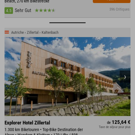
Beach, 270 km Bikestrecke
396 Critiques
Sehr Gut
4.5
Autriche › Zillertal › Kaltenbach
125,64 €
Explorer Hotel Zillertal
de
Taxe de séjour pour plus
1.300 km Biketouren • Top-Bike Destination der
Alpen • Wandern & Klettern • 179 Lifte / 508