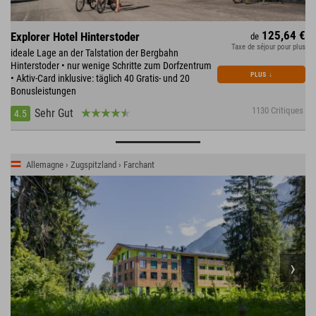
125,64 €
Explorer Hotel Hinterstoder
de
Taxe de séjour pour plus
ideale Lage an der Talstation der Bergbahn
Hinterstoder • nur wenige Schritte zum Dorfzentrum
PLUS
↓
• Aktiv-Card inklusive: täglich 40 Gratis- und 20
Bonusleistungen
1130 Critiques
Sehr Gut
4.5
Allemagne › Zugspitzland › Farchant