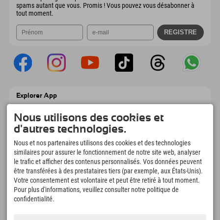
spams autant que vous. Promis ! Vous pouvez vous désabonner à
tout moment.
Explorer App
Téléchargez vos #ExplorerMoments, Mon
Explorer à emporter avec aperçu de vos
Nous utilisons des cookies et
réservations, liste de choses à faire, aperçu
d'autres technologies.
des restaurants et bien plus encore.
Téléchargez-le maintenant !
Nous et nos partenaires utilisons des cookies et des technologies
similaires pour assurer le fonctionnement de notre site web, analyser
le trafic et afficher des contenus personnalisés. Vos données peuvent
L'heure des moments d'exploration
être transférées à des prestataires tiers (par exemple, aux États-Unis).
166
4.634
km
Votre consentement est volontaire et peut être retiré à tout moment.
Pour plus d'informations, veuillez consulter notre politique de
Lacs de montagne et
Pistes de ski et de
piscines d'aventure
snowboard
confidentialité.
8.991
km
97
%