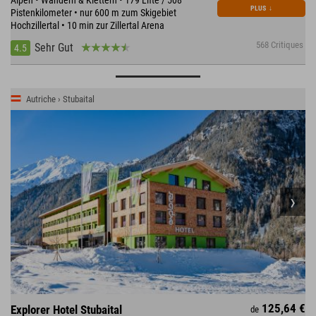
PLUS
↓
Pistenkilometer • nur 600 m zum Skigebiet
Hochzillertal • 10 min zur Zillertal Arena
568 Critiques
Sehr Gut
4.5
Autriche › Stubaital
125,64 €
Explorer Hotel Stubaital
de