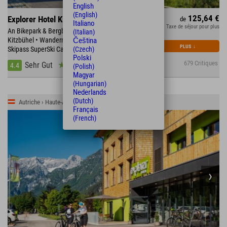
English
(English)
125,64 €
Explorer Hotel Kitzbühel
de
Italiano
Taxe de séjour pour plus
An Bikepark & Bergbahn St. Johann • nur 20 min bis
(Italian)
Kitzbühel • Wandern und Klettern am Wilden Kaiser •
Čeština
PLUS
↓
Skipass SuperSki Card mit 2.750 Pistenkilometern
(Czech)
Polski
679 Critiques
Sehr Gut
4.4
(Polish)
Magyar
(Hungarian)
Nederlands
(Dutch)
Autriche › Haute-Autriche › Stodertal
Français
(French)