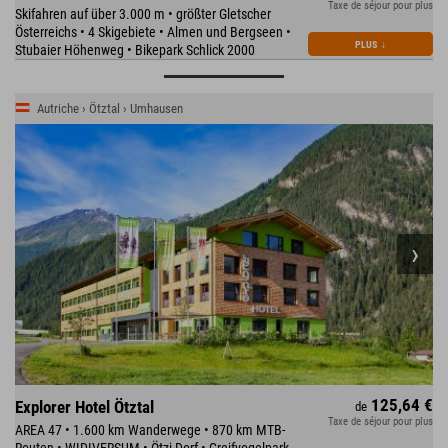
Taxe de séjour pour plus
Skifahren auf über 3.000 m • größter Gletscher
Österreichs • 4 Skigebiete • Almen und Bergseen •
PLUS
↓
Stubaier Höhenweg • Bikepark Schlick 2000
Autriche › Ötztal › Umhausen
125,64 €
Explorer Hotel Ötztal
de
Taxe de séjour pour plus
AREA 47 • 1.600 km Wanderwege • 870 km MTB-