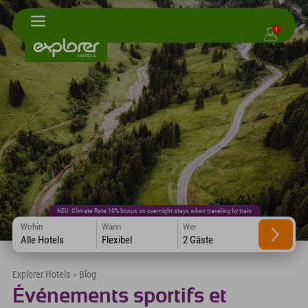
1
NEU: Climate Rate 10% bonus on overnight stays when traveling by train
Wohin
Wann
Wer
Alle Hotels
Flexibel
2 Gäste
Explorer Hotels
›
Blog
Événements sportifs et