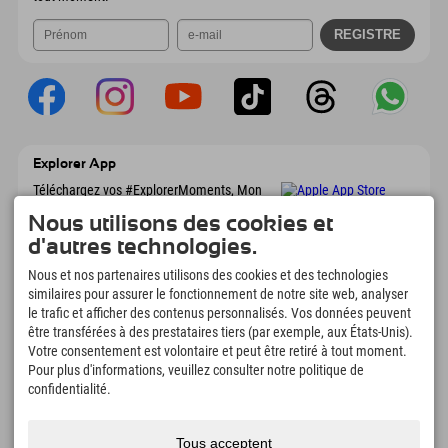
Explorer App
Téléchargez vos #ExplorerMoments, Mon
Explorer à emporter avec aperçu de vos
Nous utilisons des cookies et
réservations, liste de choses à faire, aperçu
des restaurants et bien plus encore.
d'autres technologies.
Téléchargez-le maintenant !
Nous et nos partenaires utilisons des cookies et des technologies
similaires pour assurer le fonctionnement de notre site web, analyser
L'heure des moments d'exploration
le trafic et afficher des contenus personnalisés. Vos données peuvent
être transférées à des prestataires tiers (par exemple, aux États-Unis).
166
4.634
km
Votre consentement est volontaire et peut être retiré à tout moment.
Lacs de montagne et
Pistes de ski et de
Pour plus d'informations, veuillez consulter notre politique de
piscines d'aventure
snowboard
confidentialité.
8.991
km
97
%
Sentiers de randonnée et
Nos clients nous
d'alpinisme
recommandent
Tous acceptent