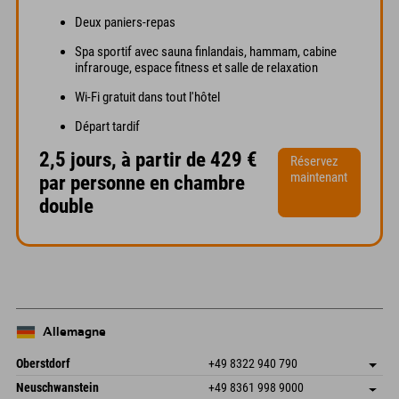
Deux paniers-repas
Spa sportif avec sauna finlandais, hammam, cabine
infrarouge, espace fitness et salle de relaxation
Wi-Fi gratuit dans tout l'hôtel
Départ tardif
2,5 jours, à partir de 429 €
Réservez
maintenant
par personne en chambre
double
Allemagne
Oberstdorf
+49 8322 940 790
An der Breitach 3
Enregistrer l'adresse
Neuschwanstein
+49 8361 998 9000
87538 Fischen I. Allgäu
Informations d'arrivée