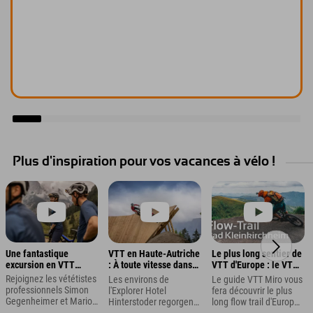
Plus d'inspiration pour vos vacances à vélo !
Une fantastique
VTT en Haute-Autriche
Le plus long sentier de
excursion en VTT
: À toute vitesse dans
VTT d'Europe : le VTT
jusqu'au Hahnenkamm
le bike park de Pyhrn-
à Bad Kleinkirchheim
Rejoignez les vététistes
Les environs de
Le guide VTT Miro vous
dans les Alpes de
Priel
professionnels Simon
l'Explorer Hotel
fera découvrir le plus
Kitzbühel
Gegenheimer et Marion
Hinterstoder regorgent
long flow trail d'Europe
Fromberger, membres
de découvertes : Julian,
à bord de son VTT : le