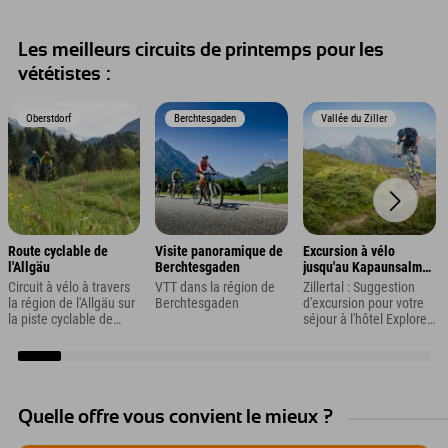
Les meilleurs circuits de printemps pour les
vététistes :
Oberstdorf
Berchtesgaden
Vallée du Ziller
Route cyclable de
Visite panoramique de
Excursion à vélo
l'Allgäu
Berchtesgaden
jusqu'au Kapaunsalm
dans le Zillertal
Circuit à vélo à travers
VTT dans la région de
Zillertal : Suggestion
la région de l'Allgäu sur
Berchtesgaden
d'excursion pour votre
la piste cyclable de
séjour à l'hôtel Explorer
l'Allgäu
Zillertal à Kaltenbach
Quelle offre vous convient le mieux ?