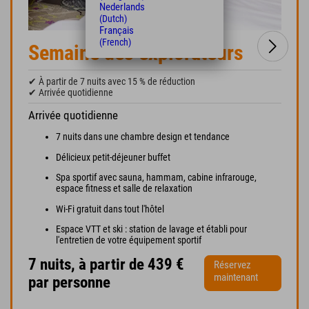
Nederlands
(Dutch)
Français
(French)
Semaine des explorateurs
✔ À partir de 7 nuits avec 15 % de réduction
✔ Arrivée quotidienne
Arrivée quotidienne
7 nuits dans une chambre design et tendance
Délicieux petit-déjeuner buffet
Spa sportif avec sauna, hammam, cabine infrarouge,
espace fitness et salle de relaxation
Wi-Fi gratuit dans tout l'hôtel
Espace VTT et ski : station de lavage et établi pour
l'entretien de votre équipement sportif
7 nuits, à partir de 439 €
Réservez
maintenant
par personne