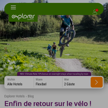
1
NEU: Climate Rate 10% bonus on overnight stays when traveling by train
Wohin
Wann
Wer
Alle Hotels
Flexibel
2 Gäste
Explorer Hotels
›
Blog
Enfin de retour sur le vélo !