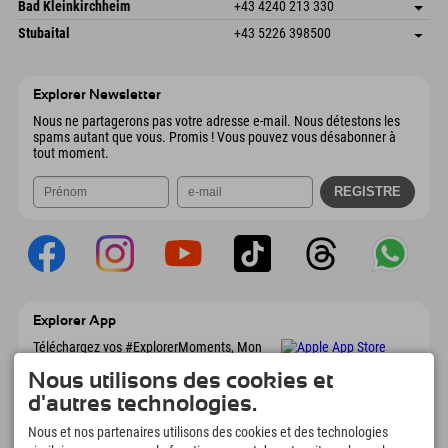
Gscheat 14
Enregistrer l'adresse
Autriche
Réservation
Bad Kleinkirchheim
+43 4240 213 330
6441 Umhausen
Informations d'arrivée
Envoyer un e-mail
Dorfstraße 24
Enregistrer l'adresse
Autriche
Réservation
Stubaital
+43 5226 398500
9546 Bad Kleinkirchheim
Informations d'arrivée
Envoyer un e-mail
Wiesenweg 6
Enregistrer l'adresse
Autriche
Réservation
6167 Neustift im Stubaital
Informations d'arrivée
Envoyer un e-mail
Autriche
Réservation
Explorer Newsletter
Envoyer un e-mail
Nous ne partagerons pas votre adresse e-mail. Nous détestons les
spams autant que vous. Promis ! Vous pouvez vous désabonner à
tout moment.
Explorer App
Téléchargez vos #ExplorerMoments, Mon
Explorer à emporter avec aperçu de vos
Nous utilisons des cookies et
réservations, liste de choses à faire, aperçu
des restaurants et bien plus encore.
d'autres technologies.
Téléchargez-le maintenant !
Nous et nos partenaires utilisons des cookies et des technologies