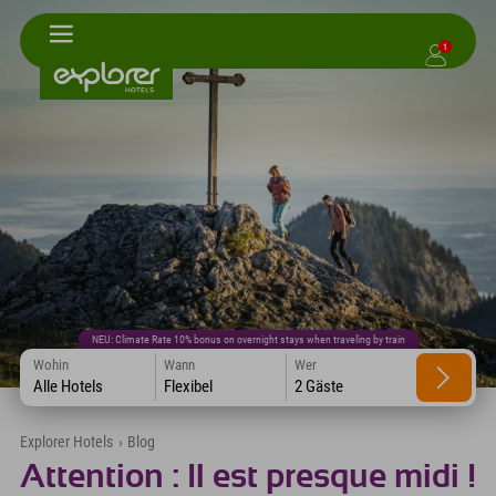
1
NEU: Climate Rate 10% bonus on overnight stays when traveling by train
Wohin
Wann
Wer
Alle Hotels
Flexibel
2 Gäste
Explorer Hotels
›
Blog
Attention : Il est presque midi !