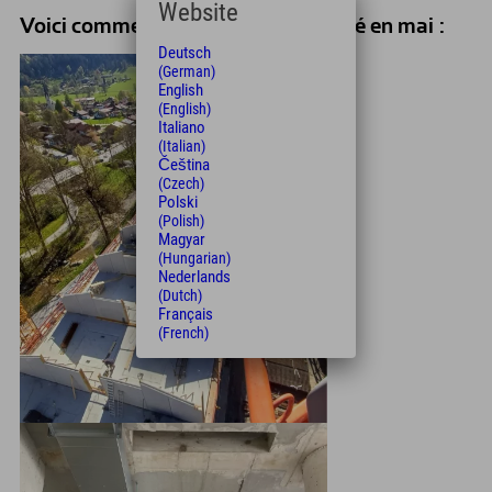
Website
Voici comment les choses ont évolué en mai :
Deutsch
(German)
English
(English)
Italiano
(Italian)
Čeština
(Czech)
Polski
(Polish)
Magyar
(Hungarian)
Nederlands
(Dutch)
Français
(French)