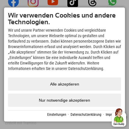
Wir verwenden Cookies und andere
Explorer App
Technologien.
Upload Deiner #ExplorerMoments, Mein
Wir und unsere Partner verwenden Cookies und vergleichbare
Explorer To Go mit Buchungsübersicht,
Technologien, um unsere Webseite optimal zu gestalten und
Bucketlist, Restaurantübersicht uvm. Jetzt
fortlaufend zu verbessern. Dabei können personenbezogene Daten wie
downloaden!
Browserinformationen erfasst und analysiert werden. Durch Klicken auf
„Alle akzeptieren“ stimmen Sie der Verwendung zu. Durch Klicken auf
„Einstellungen“ können Sie eine individuelle Auswahl treffen und
Zeit für Explorer Moments
erteilte Einwilligungen für die Zukunft widerrufen. Weitere
166
4.634
km
Informationen erhalten Sie in unserer Datenschutzerklärung.
Bergseen und Erlebnisbäder
Pisten zum Skifahren und
Snowboarden
8.991
km
97
%
Alle akzeptieren
Wege zum Wandern und
Unserer Gäste empfehlen
Bergsteigen
uns weiter
Nur notwendige akzeptieren
Einstellungen
·
Datenschutzerklärung
·
Impressum
Impressum
Datenschutz
Barrierefreiheit
Presse
Nachhaltigkeitszertifikate
Erstellt mit Tramino
Dein Buddy