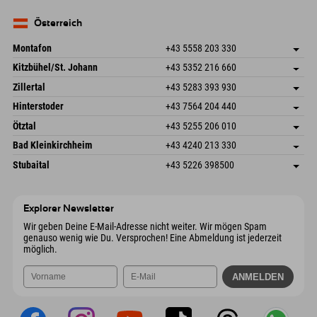
Seebergstr. 17
Adresse speichern
Deutschland
Buchen
83735 Bayrischzell
Anreiseinfos
Mail senden
Deutschland
Buchen
Österreich
Mail senden
Montafon
+43 5558 203 330
Dorfstr. 127b
Adresse speichern
Kitzbühel/St. Johann
+43 5352 216 660
6793 Gaschurn/Montafon
Anreiseinfos
Speckbacherstraße 87
Adresse speichern
Österreich
Buchen
Zillertal
+43 5283 393 930
6380 St. Johann in Tirol
Anreiseinfos
Mail senden
Schmiedau 2
Adresse speichern
Österreich
Buchen
Hinterstoder
+43 7564 204 440
6272 Kaltenbach im Zillertal
Anreiseinfos
Mail senden
Freizeitpark 10
Adresse speichern
Österreich
Buchen
Ötztal
+43 5255 206 010
4573 Hinterstoder
Anreiseinfos
Mail senden
Gscheat 14
Adresse speichern
Österreich
Buchen
Bad Kleinkirchheim
+43 4240 213 330
6441 Umhausen
Anreiseinfos
Mail senden
Dorfstraße 24
Adresse speichern
Österreich
Buchen
Stubaital
+43 5226 398500
9546 Bad Kleinkirchheim
Anreiseinfos
Mail senden
Wiesenweg 6
Adresse speichern
Österreich
Buchen
6167 Neustift im Stubaital
Anreiseinfos
Mail senden
Österreich
Buchen
Explorer Newsletter
Mail senden
Wir geben Deine E-Mail-Adresse nicht weiter. Wir mögen Spam
genauso wenig wie Du. Versprochen! Eine Abmeldung ist jederzeit
möglich.