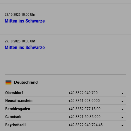
22.10.2026 10:00 Uhr
Mitten ins Schwarze
29.10.2026 10:00 Uhr
Mitten ins Schwarze
Deutschland
Oberstdorf
+49 8322 940 790
An der Breitach 3
Adresse speichern
Neuschwanstein
+49 8361 998 9000
87538 Fischen I. Allgäu
Anreiseinfos
An der Riese 45
Adresse speichern
Deutschland
Buchen
Berchtesgaden
+49 8652 977 15 00
87484 Nesselwang im Allgäu
Anreiseinfos
Mail senden
Hofreitstr. 7
Adresse speichern
Deutschland
Buchen
Garmisch
+49 8821 60 35 990
83471 Schönau am Königssee
Anreiseinfos
Mail senden
Frickenstraße 22
Adresse speichern
Deutschland
Buchen
Bayrischzell
+49 8322 940 794 45
82490 Farchant
Anreiseinfos
Mail senden