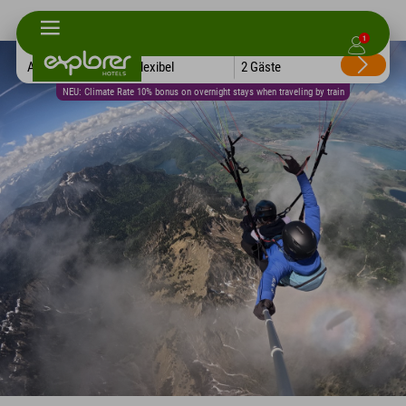
1
Alle Hotels
Flexibel
2 Gäste
NEU: Climate Rate 10% bonus on overnight stays when traveling by train