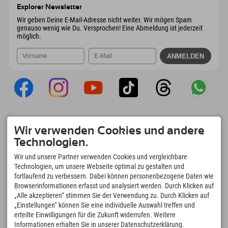
Österreich
Buchen
Explorer Newsletter
Mail senden
Wir geben Deine E-Mail-Adresse nicht weiter. Wir mögen Spam
genauso wenig wie Du. Versprochen! Eine Abmeldung ist jederzeit
möglich.
Explorer App
Wir verwenden Cookies und andere
Upload Deiner #ExplorerMoments, Mein
Technologien.
Explorer To Go mit Buchungsübersicht,
Bucketlist, Restaurantübersicht uvm. Jetzt
Wir und unsere Partner verwenden Cookies und vergleichbare
downloaden!
Technologien, um unsere Webseite optimal zu gestalten und
fortlaufend zu verbessern. Dabei können personenbezogene Daten wie
Browserinformationen erfasst und analysiert werden. Durch Klicken auf
Zeit für Explorer Moments
„Alle akzeptieren“ stimmen Sie der Verwendung zu. Durch Klicken auf
166
4.634
km
„Einstellungen“ können Sie eine individuelle Auswahl treffen und
Bergseen und Erlebnisbäder
Pisten zum Skifahren und
erteilte Einwilligungen für die Zukunft widerrufen. Weitere
Snowboarden
Informationen erhalten Sie in unserer Datenschutzerklärung.