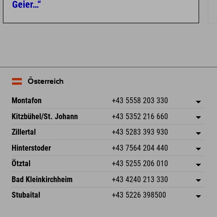
Geier…“
Österreich
Montafon
+43 5558 203 330
Dorfstr. 127b
Adresse speichern
Kitzbühel/St. Johann
+43 5352 216 660
6793 Gaschurn/Montafon
Anreiseinfos
Speckbacherstraße 87
Adresse speichern
Österreich
Buchen
Zillertal
+43 5283 393 930
6380 St. Johann in Tirol
Anreiseinfos
Mail senden
Schmiedau 2
Adresse speichern
Österreich
Buchen
Hinterstoder
+43 7564 204 440
6272 Kaltenbach im Zillertal
Anreiseinfos
Mail senden
Freizeitpark 10
Adresse speichern
Österreich
Buchen
Ötztal
+43 5255 206 010
4573 Hinterstoder
Anreiseinfos
Mail senden
Gscheat 14
Adresse speichern
Österreich
Buchen
Bad Kleinkirchheim
+43 4240 213 330
6441 Umhausen
Anreiseinfos
Mail senden
Dorfstraße 24
Adresse speichern
Österreich
Buchen
Stubaital
+43 5226 398500
9546 Bad Kleinkirchheim
Anreiseinfos
Mail senden
Wiesenweg 6
Adresse speichern
Österreich
Buchen
6167 Neustift im Stubaital
Anreiseinfos