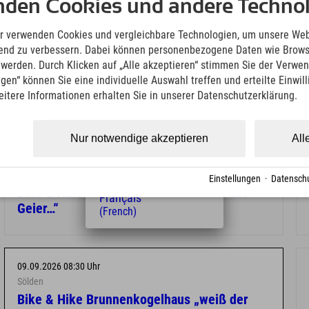
Deutsch
nden Cookies und andere Technol
(German)
English
r verwenden Cookies und vergleichbare Technologien, um unsere Web
(English)
ufend zu verbessern. Dabei können personenbezogene Daten wie Brow
Italiano
t werden. Durch Klicken auf „Alle akzeptieren“ stimmen Sie der Verwe
(Italian)
ngen“ können Sie eine individuelle Auswahl treffen und erteilte Einwil
Čeština
eitere Informationen erhalten Sie in unserer Datenschutzerklärung.
(Czech)
Polski
(Polish)
Nur notwendige akzeptieren
All
Magyar
(Hungarian)
19.08.2026 08:30 Uhr
Nederlands
Sölden
Einstellungen
·
Datenschu
(Dutch)
Bike & Hike Brunnenkogelhaus „weiß der
Français
Geier…“
(French)
09.09.2026 08:30 Uhr
Sölden
Bike & Hike Brunnenkogelhaus „weiß der