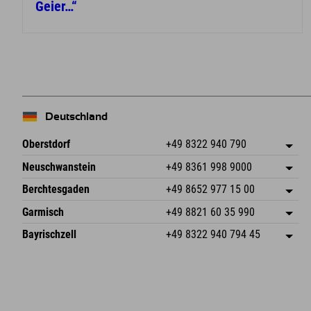
Geier…“
Deutschland
Oberstdorf
+49 8322 940 790
An der Breitach 3
Adresse speichern
Neuschwanstein
+49 8361 998 9000
87538 Fischen I. Allgäu
Anreiseinfos
An der Riese 45
Adresse speichern
Deutschland
Buchen
Berchtesgaden
+49 8652 977 15 00
87484 Nesselwang im Allgäu
Anreiseinfos
Mail senden
Hofreitstr. 7
Adresse speichern
Deutschland
Buchen
Garmisch
+49 8821 60 35 990
83471 Schönau am Königssee
Anreiseinfos
Mail senden
Frickenstraße 22
Adresse speichern
Deutschland
Buchen
Bayrischzell
+49 8322 940 794 45
82490 Farchant
Anreiseinfos
Mail senden
Seebergstr. 17
Adresse speichern
Deutschland
Buchen
83735 Bayrischzell
Anreiseinfos
Mail senden
Deutschland
Buchen
Mail senden