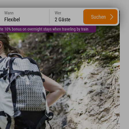
Wann
Wer
Suchen
Flexibel
2 Gäste
te 10% bonus on overnight stays when traveling by train