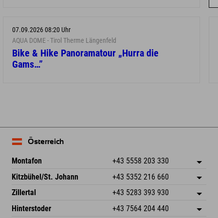
07.09.2026 08:20 Uhr
AQUA DOME - Tirol Therme Längenfeld
Bike & Hike Panoramatour „Hurra die
Gams…”
Österreich
Montafon
+43 5558 203 330
Dorfstr. 127b
Adresse speichern
Kitzbühel/St. Johann
+43 5352 216 660
6793 Gaschurn/Montafon
Anreiseinfos
Speckbacherstraße 87
Adresse speichern
Österreich
Buchen
Zillertal
+43 5283 393 930
6380 St. Johann in Tirol
Anreiseinfos
Mail senden
Schmiedau 2
Adresse speichern
Österreich
Buchen
Hinterstoder
+43 7564 204 440
6272 Kaltenbach im Zillertal
Anreiseinfos
Mail senden