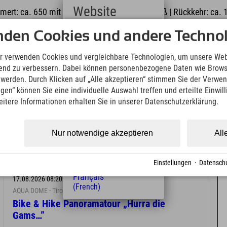
Website
enmert: ca. 650 mit dem Bike und ca. 500 Zu Fuß | Rückkehr: ca. 
nden Cookies und andere Technol
Deutsch
(German)
English
r verwenden Cookies und vergleichbare Technologien, um unsere Web
(English)
ufend zu verbessern. Dabei können personenbezogene Daten wie Brow
Italiano
t werden. Durch Klicken auf „Alle akzeptieren“ stimmen Sie der Verwe
(Italian)
ngen“ können Sie eine individuelle Auswahl treffen und erteilte Einwil
Čeština
eitere Informationen erhalten Sie in unserer Datenschutzerklärung.
(Czech)
Polski
(Polish)
Nur notwendige akzeptieren
All
Magyar
(Hungarian)
Nederlands
Einstellungen
·
Datenschu
(Dutch)
Français
17.08.2026 08:20 Uhr
(French)
AQUA DOME - Tirol Therme Längenfeld
Bike & Hike Panoramatour „Hurra die
Gams…”