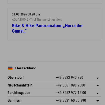
31.08.2026 08:20 Uhr
AQUA DOME - Tirol Therme Längenfeld
Bike & Hike Panoramatour „Hurra die
Gams…”
Deutschland
Oberstdorf
+49 8322 940 790
An der Breitach 3
Adresse speichern
Neuschwanstein
+49 8361 998 9000
87538 Fischen I. Allgäu
Anreiseinfos
An der Riese 45
Adresse speichern
Deutschland
Buchen
Berchtesgaden
+49 8652 977 15 00
87484 Nesselwang im Allgäu
Anreiseinfos
Mail senden
Hofreitstr. 7
Adresse speichern
Deutschland
Buchen
Garmisch
+49 8821 60 35 990
83471 Schönau am Königssee
Anreiseinfos
Mail senden