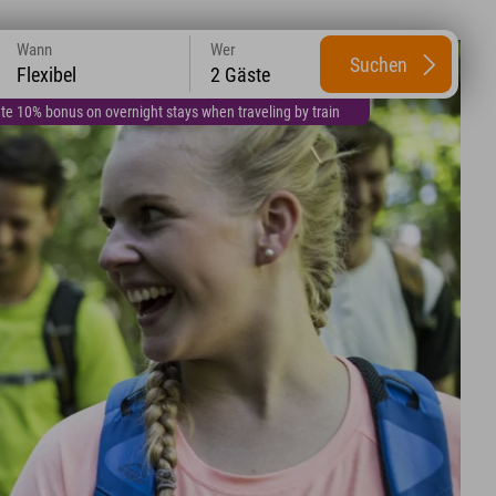
Wann
Wer
Suchen
Flexibel
2 Gäste
te 10% bonus on overnight stays when traveling by train