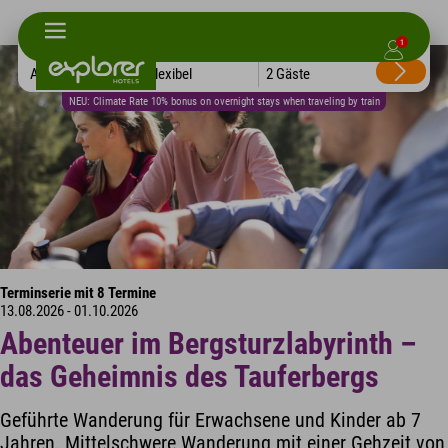
1
Alle Hotels
Flexibel
2 Gäste
NEU: Climate Rate 10% bonus on overnight stays when traveling by train
Terminserie mit 8 Termine
13.08.2026 - 01.10.2026
Abenteuer im Bergsturzlabyrinth –
das Geheimnis des Tauferbergs
Geführte Wanderung für Erwachsene und Kinder ab 7
Jahren. Mittelschwere Wanderung mit einer Gehzeit von