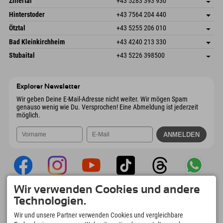
Zillertal
+43 5283 393 930
6380 St. Johann in Tirol
Anreiseinfos
Mail senden
Schmiedau 2
Adresse speichern
Österreich
Buchen
Hinterstoder
+43 7564 204 440
6272 Kaltenbach im Zillertal
Anreiseinfos
Mail senden
Freizeitpark 10
Adresse speichern
Österreich
Buchen
Ötztal
+43 5255 206 010
4573 Hinterstoder
Anreiseinfos
Mail senden
Gscheat 14
Adresse speichern
Österreich
Buchen
Bad Kleinkirchheim
+43 4240 213 330
6441 Umhausen
Anreiseinfos
Mail senden
Dorfstraße 24
Adresse speichern
Österreich
Buchen
Stubaital
+43 5226 398500
9546 Bad Kleinkirchheim
Anreiseinfos
Mail senden
Wiesenweg 6
Adresse speichern
Österreich
Buchen
6167 Neustift im Stubaital
Anreiseinfos
Mail senden
Österreich
Buchen
Explorer Newsletter
Mail senden
Wir geben Deine E-Mail-Adresse nicht weiter. Wir mögen Spam
genauso wenig wie Du. Versprochen! Eine Abmeldung ist jederzeit
möglich.
Wir verwenden Cookies und andere
Explorer App
Technologien.
Upload Deiner #ExplorerMoments, Mein
Wir und unsere Partner verwenden Cookies und vergleichbare
Explorer To Go mit Buchungsübersicht,