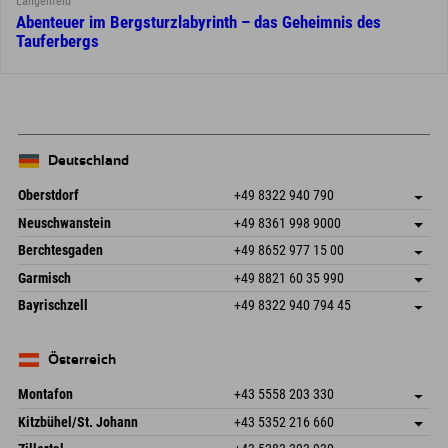
Längenfeld
Abenteuer im Bergsturzlabyrinth – das Geheimnis des
Tauferbergs
Deutschland
Oberstdorf
+49 8322 940 790
An der Breitach 3
Adresse speichern
Neuschwanstein
+49 8361 998 9000
87538 Fischen I. Allgäu
Anreiseinfos
An der Riese 45
Adresse speichern
Deutschland
Buchen
Berchtesgaden
+49 8652 977 15 00
87484 Nesselwang im Allgäu
Anreiseinfos
Mail senden
Hofreitstr. 7
Adresse speichern
Deutschland
Buchen
Garmisch
+49 8821 60 35 990
83471 Schönau am Königssee
Anreiseinfos
Mail senden
Frickenstraße 22
Adresse speichern
Deutschland
Buchen
Bayrischzell
+49 8322 940 794 45
82490 Farchant
Anreiseinfos
Mail senden
Seebergstr. 17
Adresse speichern
Deutschland
Buchen
83735 Bayrischzell
Anreiseinfos
Mail senden
Deutschland
Buchen
Österreich
Mail senden
Montafon
+43 5558 203 330
Dorfstr. 127b
Adresse speichern
Kitzbühel/St. Johann
+43 5352 216 660
6793 Gaschurn/Montafon
Anreiseinfos
Speckbacherstraße 87
Adresse speichern
Österreich
Buchen