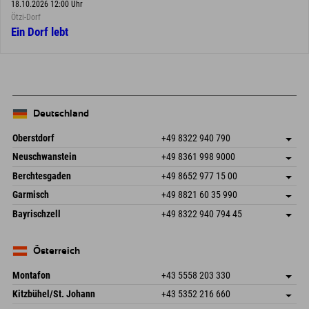
18.10.2026 12:00 Uhr
Ötzi-Dorf
Ein Dorf lebt
Deutschland
Oberstdorf
+49 8322 940 790
An der Breitach 3
Adresse speichern
Neuschwanstein
+49 8361 998 9000
87538 Fischen I. Allgäu
Anreiseinfos
An der Riese 45
Adresse speichern
Deutschland
Buchen
Berchtesgaden
+49 8652 977 15 00
87484 Nesselwang im Allgäu
Anreiseinfos
Mail senden
Hofreitstr. 7
Adresse speichern
Deutschland
Buchen
Garmisch
+49 8821 60 35 990
83471 Schönau am Königssee
Anreiseinfos
Mail senden
Frickenstraße 22
Adresse speichern
Deutschland
Buchen
Bayrischzell
+49 8322 940 794 45
82490 Farchant
Anreiseinfos
Mail senden
Seebergstr. 17
Adresse speichern
Deutschland
Buchen
83735 Bayrischzell
Anreiseinfos
Mail senden
Deutschland
Buchen
Österreich
Mail senden
Montafon
+43 5558 203 330
Dorfstr. 127b
Adresse speichern
Kitzbühel/St. Johann
+43 5352 216 660
6793 Gaschurn/Montafon
Anreiseinfos