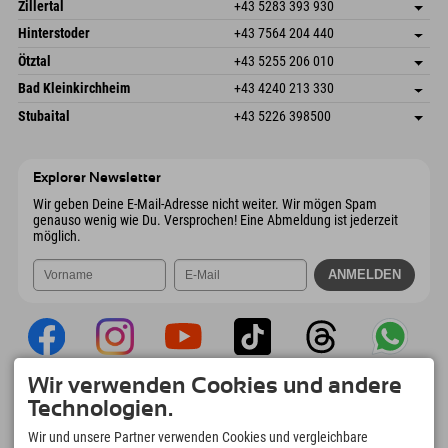
Speckbacherstraße 87
Adresse speichern
Österreich
Buchen
Zillertal
+43 5283 393 930
6380 St. Johann in Tirol
Anreiseinfos
Mail senden
Schmiedau 2
Adresse speichern
Österreich
Buchen
Hinterstoder
+43 7564 204 440
6272 Kaltenbach im Zillertal
Anreiseinfos
Mail senden
Freizeitpark 10
Adresse speichern
Österreich
Buchen
Ötztal
+43 5255 206 010
4573 Hinterstoder
Anreiseinfos
Mail senden
Gscheat 14
Adresse speichern
Österreich
Buchen
Bad Kleinkirchheim
+43 4240 213 330
6441 Umhausen
Anreiseinfos
Mail senden
Dorfstraße 24
Adresse speichern
Österreich
Buchen
Stubaital
+43 5226 398500
9546 Bad Kleinkirchheim
Anreiseinfos
Mail senden
Wiesenweg 6
Adresse speichern
Österreich
Buchen
6167 Neustift im Stubaital
Anreiseinfos
Mail senden
Österreich
Buchen
Explorer Newsletter
Mail senden
Wir geben Deine E-Mail-Adresse nicht weiter. Wir mögen Spam
genauso wenig wie Du. Versprochen! Eine Abmeldung ist jederzeit
möglich.
Wir verwenden Cookies und andere
Explorer App
Technologien.
Upload Deiner #ExplorerMoments, Mein
Wir und unsere Partner verwenden Cookies und vergleichbare
Explorer To Go mit Buchungsübersicht,