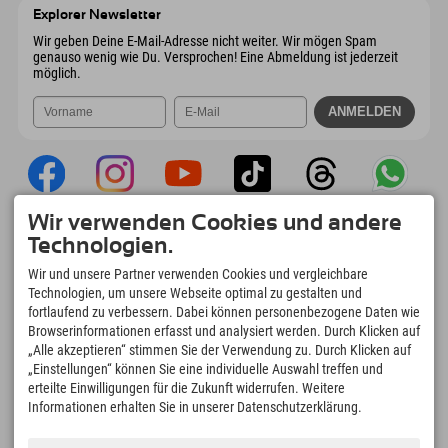
Österreich
Buchen
Explorer Newsletter
Mail senden
Wir geben Deine E-Mail-Adresse nicht weiter. Wir mögen Spam
genauso wenig wie Du. Versprochen! Eine Abmeldung ist jederzeit
möglich.
Wir verwenden Cookies und andere
Explorer App
Technologien.
Upload Deiner #ExplorerMoments, Mein
Wir und unsere Partner verwenden Cookies und vergleichbare
Explorer To Go mit Buchungsübersicht,
Technologien, um unsere Webseite optimal zu gestalten und
Bucketlist, Restaurantübersicht uvm. Jetzt
fortlaufend zu verbessern. Dabei können personenbezogene Daten wie
downloaden!
Browserinformationen erfasst und analysiert werden. Durch Klicken auf
„Alle akzeptieren“ stimmen Sie der Verwendung zu. Durch Klicken auf
„Einstellungen“ können Sie eine individuelle Auswahl treffen und
Zeit für Explorer Moments
erteilte Einwilligungen für die Zukunft widerrufen. Weitere
166
4.634
km
Informationen erhalten Sie in unserer Datenschutzerklärung.
Bergseen und Erlebnisbäder
Pisten zum Skifahren und
Snowboarden