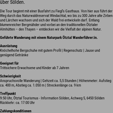
über Sölden.
Die Tour beginnt mit einer Busfahrt zu Fiegl’s Gasthaus. Von hier aus führt der
Weg durch das Naturwaldreservat Windachtal, wo bis zu 300 Jahre alte Zirben
und Lärchen wachsen und sich der Wald frei entwickeln darf. Entlang
blumenreicher Bergmähder und vorbei an den traditionellen Ötztaler
Almhütten – den Thayen – entdecken wir die Vielfalt der alpinen Natur.
Geführte Wanderung mit einem Naturpark Ötztal Wanderführer:in.
Ausrüstung
Knöchelhohe Bergschuhe mit gutem Profil | Regenschutz | Jause und
genügend Getränke
Geeignet für
Trittsichere Erwachsene und Kinder ab 7 Jahren
Schwierigkeit
Anspruchsvolle Wanderung | Gehzeit ca. 5,5 Stunden | Höhenmeter: Aufstieg
ca. 400 m, Abstieg ca. 1.050 m | Streckenlänge ca. 9 km
Treffpunkt
9:50 Uhr, Ötztal Tourismus - Information Sölden, Achweg 5, 6450 Sölden
Rückkehr: ca. 17:00 Uhr
Zahlungskonditionen