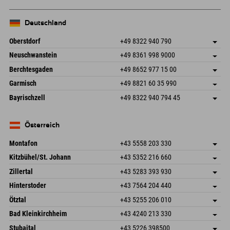
Deutschland
Oberstdorf
+49 8322 940 790
An der Breitach 3
Adresse speichern
Neuschwanstein
+49 8361 998 9000
87538 Fischen I. Allgäu
Anreiseinfos
An der Riese 45
Adresse speichern
Deutschland
Buchen
Berchtesgaden
+49 8652 977 15 00
87484 Nesselwang im Allgäu
Anreiseinfos
Mail senden
Hofreitstr. 7
Adresse speichern
Deutschland
Buchen
Garmisch
+49 8821 60 35 990
83471 Schönau am Königssee
Anreiseinfos
Mail senden
Frickenstraße 22
Adresse speichern
Deutschland
Buchen
Bayrischzell
+49 8322 940 794 45
82490 Farchant
Anreiseinfos
Mail senden
Seebergstr. 17
Adresse speichern
Deutschland
Buchen
83735 Bayrischzell
Anreiseinfos
Mail senden
Deutschland
Buchen
Österreich
Mail senden
Montafon
+43 5558 203 330
Dorfstr. 127b
Adresse speichern
Kitzbühel/St. Johann
+43 5352 216 660
6793 Gaschurn/Montafon
Anreiseinfos
Speckbacherstraße 87
Adresse speichern
Österreich
Buchen
Zillertal
+43 5283 393 930
6380 St. Johann in Tirol
Anreiseinfos
Mail senden
Schmiedau 2
Adresse speichern
Österreich
Buchen
Hinterstoder
+43 7564 204 440
6272 Kaltenbach im Zillertal
Anreiseinfos
Mail senden
Freizeitpark 10
Adresse speichern
Österreich
Buchen
Ötztal
+43 5255 206 010
4573 Hinterstoder
Anreiseinfos
Mail senden
Gscheat 14
Adresse speichern
Österreich
Buchen
Bad Kleinkirchheim
+43 4240 213 330
6441 Umhausen
Anreiseinfos
Mail senden
Dorfstraße 24
Adresse speichern
Österreich
Buchen
Stubaital
+43 5226 398500