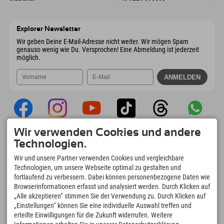
9546 Bad Kleinkirchheim
Anreiseinfos
Mail senden
Wiesenweg 6
Adresse speichern
Österreich
Buchen
6167 Neustift im Stubaital
Anreiseinfos
Mail senden
Österreich
Buchen
Explorer Newsletter
Mail senden
Wir geben Deine E-Mail-Adresse nicht weiter. Wir mögen Spam
genauso wenig wie Du. Versprochen! Eine Abmeldung ist jederzeit
möglich.
Wir verwenden Cookies und andere
Explorer App
Technologien.
Upload Deiner #ExplorerMoments, Mein
Wir und unsere Partner verwenden Cookies und vergleichbare
Explorer To Go mit Buchungsübersicht,
Technologien, um unsere Webseite optimal zu gestalten und
Bucketlist, Restaurantübersicht uvm. Jetzt
fortlaufend zu verbessern. Dabei können personenbezogene Daten wie
downloaden!
Browserinformationen erfasst und analysiert werden. Durch Klicken auf
„Alle akzeptieren“ stimmen Sie der Verwendung zu. Durch Klicken auf
„Einstellungen“ können Sie eine individuelle Auswahl treffen und
Zeit für Explorer Moments
erteilte Einwilligungen für die Zukunft widerrufen. Weitere
166
4.634
km