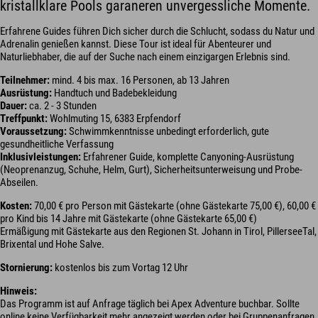
kristallklare Pools garaneren unvergessliche Momente.
Erfahrene Guides führen Dich sicher durch die Schlucht, sodass du Natur und
Adrenalin genießen kannst. Diese Tour ist ideal für Abenteurer und
Naturliebhaber, die auf der Suche nach einem einzigargen Erlebnis sind.
Teilnehmer:
mind. 4 bis max. 16 Personen, ab 13 Jahren
Ausrüstung:
Handtuch und Badebekleidung
Dauer:
ca. 2 - 3 Stunden
Treffpunkt:
Wohlmuting 15, 6383 Erpfendorf
Voraussetzung:
Schwimmkenntnisse unbedingt erforderlich, gute
gesundheitliche Verfassung
Inklusivleistungen:
Erfahrener Guide, komplette Canyoning-Ausrüstung
(Neoprenanzug, Schuhe, Helm, Gurt), Sicherheitsunterweisung und Probe-
Abseilen.
Kosten:
70,00 € pro Person mit Gästekarte (ohne Gästekarte 75,00 €), 60,00 €
pro Kind bis 14 Jahre mit Gästekarte (ohne Gästekarte 65,00 €)
Ermäßigung mit Gästekarte aus den Regionen St. Johann in Tirol, PillerseeTal,
Brixental und Hohe Salve.
Stornierung:
kostenlos bis zum Vortag 12 Uhr
Hinweis:
Das Programm ist auf Anfrage täglich bei Apex Adventure buchbar. Sollte
online keine Verfügbarkeit mehr angezeigt werden oder bei Gruppenanfragen