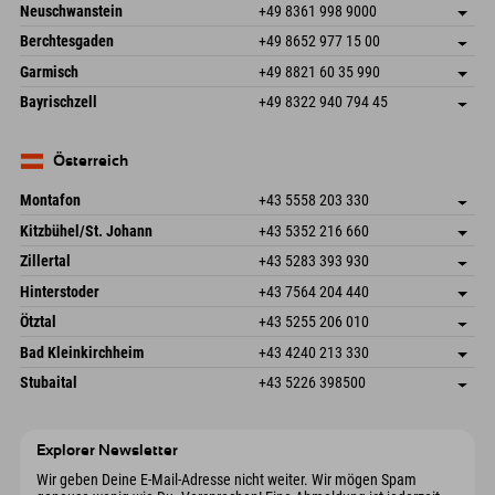
An der Breitach 3
Adresse speichern
Neuschwanstein
+49 8361 998 9000
87538 Fischen I. Allgäu
Anreiseinfos
An der Riese 45
Adresse speichern
Deutschland
Buchen
Berchtesgaden
+49 8652 977 15 00
87484 Nesselwang im Allgäu
Anreiseinfos
Mail senden
Hofreitstr. 7
Adresse speichern
Deutschland
Buchen
Garmisch
+49 8821 60 35 990
83471 Schönau am Königssee
Anreiseinfos
Mail senden
Frickenstraße 22
Adresse speichern
Deutschland
Buchen
Bayrischzell
+49 8322 940 794 45
82490 Farchant
Anreiseinfos
Mail senden
Seebergstr. 17
Adresse speichern
Deutschland
Buchen
83735 Bayrischzell
Anreiseinfos
Mail senden
Deutschland
Buchen
Österreich
Mail senden
Montafon
+43 5558 203 330
Dorfstr. 127b
Adresse speichern
Kitzbühel/St. Johann
+43 5352 216 660
6793 Gaschurn/Montafon
Anreiseinfos
Speckbacherstraße 87
Adresse speichern
Österreich
Buchen
Zillertal
+43 5283 393 930
6380 St. Johann in Tirol
Anreiseinfos
Mail senden
Schmiedau 2
Adresse speichern
Österreich
Buchen
Hinterstoder
+43 7564 204 440
6272 Kaltenbach im Zillertal
Anreiseinfos
Mail senden
Freizeitpark 10
Adresse speichern
Österreich
Buchen
Ötztal
+43 5255 206 010
4573 Hinterstoder
Anreiseinfos
Mail senden
Gscheat 14
Adresse speichern
Österreich
Buchen
Bad Kleinkirchheim
+43 4240 213 330
6441 Umhausen
Anreiseinfos
Mail senden
Dorfstraße 24
Adresse speichern
Österreich
Buchen
Stubaital
+43 5226 398500
9546 Bad Kleinkirchheim
Anreiseinfos
Mail senden
Wiesenweg 6
Adresse speichern
Österreich
Buchen
6167 Neustift im Stubaital
Anreiseinfos
Mail senden
Österreich
Buchen
Explorer Newsletter
Mail senden
Wir geben Deine E-Mail-Adresse nicht weiter. Wir mögen Spam