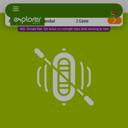
1
Alle Hotels
Flexibel
2 Gäste
NEU: Climate Rate 10% bonus on overnight stays when traveling by train