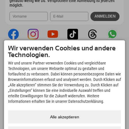
genauso wenig wie Du. Versprochen! Eine Abmeldung ist jederzeit
möglich.
Wir verwenden Cookies und andere
Explorer App
Technologien.
Upload Deiner #ExplorerMoments, Mein
Wir und unsere Partner verwenden Cookies und vergleichbare
Explorer To Go mit Buchungsübersicht,
Technologien, um unsere Webseite optimal zu gestalten und
Bucketlist, Restaurantübersicht uvm. Jetzt
fortlaufend zu verbessern. Dabei können personenbezogene Daten wie
downloaden!
Browserinformationen erfasst und analysiert werden. Durch Klicken auf
„Alle akzeptieren“ stimmen Sie der Verwendung zu. Durch Klicken auf
„Einstellungen“ können Sie eine individuelle Auswahl treffen und
Zeit für Explorer Moments
erteilte Einwilligungen für die Zukunft widerrufen. Weitere
166
4.634
km
Informationen erhalten Sie in unserer Datenschutzerklärung.
Bergseen und Erlebnisbäder
Pisten zum Skifahren und
Snowboarden
8.991
km
97
%
Alle akzeptieren
Wege zum Wandern und
Unserer Gäste empfehlen
Bergsteigen
uns weiter