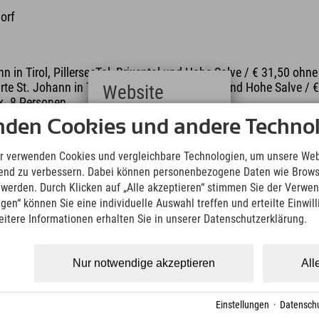
orf
 in Tirol, PillerseeTal, Brixental und Hohe Salve / € 31,50 ohne
te St. Johann in Tirol, PillerseeTal, Brixental und Hohe Salve /
Website
x. 8 Personen
nden Cookies und andere Technol
Deutsch
(German)
English
r verwenden Cookies und vergleichbare Technologien, um unsere Web
(English)
ufend zu verbessern. Dabei können personenbezogene Daten wie Brow
Italiano
t werden. Durch Klicken auf „Alle akzeptieren“ stimmen Sie der Verwe
(Italian)
ngen“ können Sie eine individuelle Auswahl treffen und erteilte Einwil
Čeština
eitere Informationen erhalten Sie in unserer Datenschutzerklärung.
(Czech)
Polski
ike Nature: office@bikenature.at oder Telefon +43 5352 21664
(Polish)
Nur notwendige akzeptieren
All
Magyar
(Hungarian)
Nederlands
Einstellungen
·
Datenschu
(Dutch)