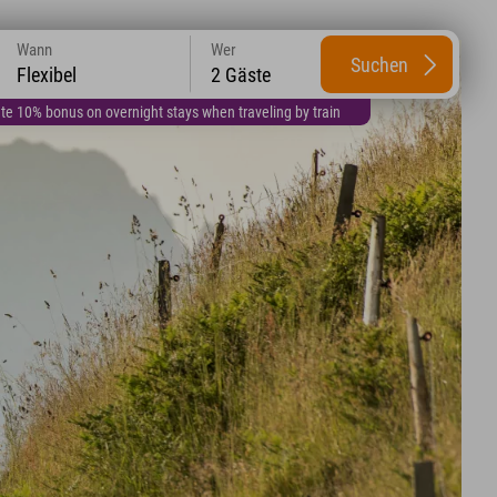
Wann
Wer
Suchen
Flexibel
2 Gäste
te 10% bonus on overnight stays when traveling by train