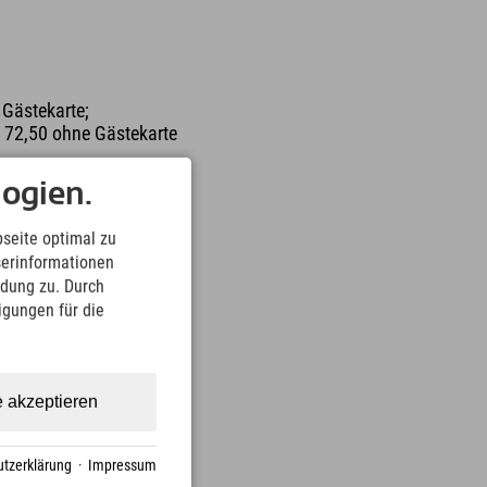
 Gästekarte;
 € 72,50 ohne Gästekarte
ogien.
seite optimal zu
serinformationen
ndung zu. Durch
ligungen für die
e akzeptieren
tzerklärung
·
Impressum