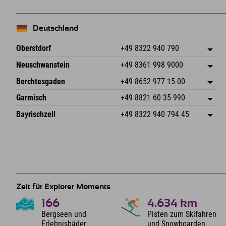
Deutschland
Oberstdorf
+49 8322 940 790
An der Breitach 3
Adresse speichern
Neuschwanstein
+49 8361 998 9000
87538 Fischen I. Allgäu
Anreiseinfos
An der Riese 45
Adresse speichern
Deutschland
Buchen
Berchtesgaden
+49 8652 977 15 00
87484 Nesselwang im Allgäu
Anreiseinfos
Mail senden
Hofreitstr. 7
Adresse speichern
Deutschland
Buchen
Garmisch
+49 8821 60 35 990
83471 Schönau am Königssee
Anreiseinfos
Mail senden
Frickenstraße 22
Adresse speichern
Deutschland
Buchen
Bayrischzell
+49 8322 940 794 45
82490 Farchant
Anreiseinfos
Mail senden
Seebergstr. 17
Adresse speichern
Deutschland
Buchen
83735 Bayrischzell
Anreiseinfos
Mail senden
Deutschland
Buchen
Mail senden
Zeit für Explorer Moments
166
4.634
km
Bergseen und
Pisten zum Skifahren
Erlebnisbäder
und Snowboarden