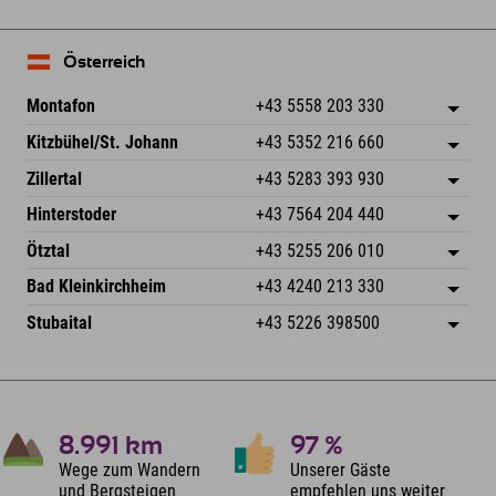
Österreich
Montafon
+43 5558 203 330
Dorfstr. 127b
Adresse speichern
Kitzbühel/St. Johann
+43 5352 216 660
6793 Gaschurn/Montafon
Anreiseinfos
Speckbacherstraße 87
Adresse speichern
Österreich
Buchen
Zillertal
+43 5283 393 930
6380 St. Johann in Tirol
Anreiseinfos
Mail senden
Schmiedau 2
Adresse speichern
Österreich
Buchen
Hinterstoder
+43 7564 204 440
6272 Kaltenbach im Zillertal
Anreiseinfos
Mail senden
Freizeitpark 10
Adresse speichern
Österreich
Buchen
Ötztal
+43 5255 206 010
4573 Hinterstoder
Anreiseinfos
Mail senden
Gscheat 14
Adresse speichern
Österreich
Buchen
Bad Kleinkirchheim
+43 4240 213 330
6441 Umhausen
Anreiseinfos
Mail senden
Dorfstraße 24
Adresse speichern
Österreich
Buchen
Stubaital
+43 5226 398500
9546 Bad Kleinkirchheim
Anreiseinfos
Mail senden
Wiesenweg 6
Adresse speichern
Österreich
Buchen
6167 Neustift im Stubaital
Anreiseinfos
Mail senden
Österreich
Buchen
Mail senden
8.991
km
97
%
Wege zum Wandern
Unserer Gäste
und Bergsteigen
empfehlen uns weiter