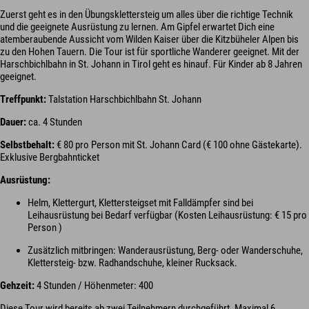
Zuerst geht es in den Übungsklettersteig um alles über die richtige Technik
und die geeignete Ausrüstung zu lernen. Am Gipfel erwartet Dich eine
atemberaubende Aussicht vom Wilden Kaiser über die Kitzbüheler Alpen bis
zu den Hohen Tauern. Die Tour ist für sportliche Wanderer geeignet. Mit der
Harschbichlbahn in St. Johann in Tirol geht es hinauf. Für Kinder ab 8 Jahren
geeignet.
Treffpunkt:
Talstation Harschbichlbahn St. Johann
Dauer:
ca. 4 Stunden
Selbstbehalt:
€ 80 pro Person mit St. Johann Card (€ 100 ohne Gästekarte).
Exklusive Bergbahnticket
Ausrüstung:
Helm, Klettergurt, Klettersteigset mit Falldämpfer sind bei
Leihausrüstung bei Bedarf verfügbar (Kosten Leihausrüstung: € 15 pro
Person )
Zusätzlich mitbringen: Wanderausrüstung, Berg- oder Wanderschuhe,
Klettersteig- bzw. Radhandschuhe, kleiner Rucksack.
Gehzeit:
4 Stunden / Höhenmeter: 400
Diese Tour wird bereits ab zwei Teilnehmern durchgeführt. Maximal 6