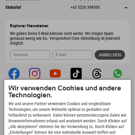
6441 Umhausen
Anreiseinfos
Mail senden
Dorfstraße 24
Adresse speichern
Österreich
Buchen
Stubaital
+43 5226 398500
9546 Bad Kleinkirchheim
Anreiseinfos
Mail senden
Wiesenweg 6
Adresse speichern
Österreich
Buchen
6167 Neustift im Stubaital
Anreiseinfos
Mail senden
Österreich
Buchen
Explorer Newsletter
Mail senden
Wir geben Deine E-Mail-Adresse nicht weiter. Wir mögen Spam
genauso wenig wie Du. Versprochen! Eine Abmeldung ist jederzeit
möglich.
Wir verwenden Cookies und andere
Explorer App
Technologien.
Upload Deiner #ExplorerMoments, Mein
Wir und unsere Partner verwenden Cookies und vergleichbare
Explorer To Go mit Buchungsübersicht,
Technologien, um unsere Webseite optimal zu gestalten und
Bucketlist, Restaurantübersicht uvm. Jetzt
fortlaufend zu verbessern. Dabei können personenbezogene Daten wie
downloaden!
Browserinformationen erfasst und analysiert werden. Durch Klicken auf
„Alle akzeptieren“ stimmen Sie der Verwendung zu. Durch Klicken auf
„Einstellungen“ können Sie eine individuelle Auswahl treffen und
Zeit für Explorer Moments