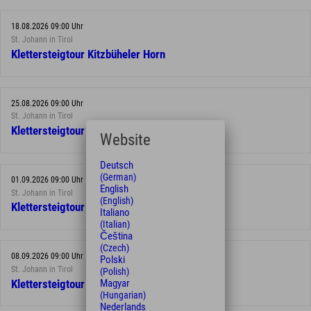
18.08.2026 09:00 Uhr
St. Johann in Tirol
Klettersteigtour Kitzbüheler Horn
25.08.2026 09:00 Uhr
St. Johann in Tirol
Klettersteigtour Kitzbüheler Horn
Website
Deutsch
(German)
01.09.2026 09:00 Uhr
English
St. Johann in Tirol
(English)
Klettersteigtour Kitzbüheler Horn
Italiano
(Italian)
Čeština
(Czech)
08.09.2026 09:00 Uhr
Polski
St. Johann in Tirol
(Polish)
Magyar
Klettersteigtour Kitzbüheler Horn
(Hungarian)
Nederlands