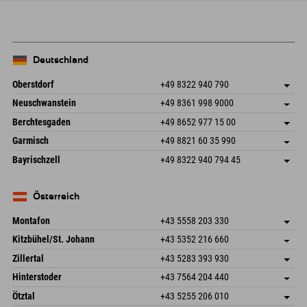
Deutschland
Oberstdorf
+49 8322 940 790
An der Breitach 3
Adresse speichern
Neuschwanstein
+49 8361 998 9000
87538 Fischen I. Allgäu
Anreiseinfos
An der Riese 45
Adresse speichern
Deutschland
Buchen
Berchtesgaden
+49 8652 977 15 00
87484 Nesselwang im Allgäu
Anreiseinfos
Mail senden
Hofreitstr. 7
Adresse speichern
Deutschland
Buchen
Garmisch
+49 8821 60 35 990
83471 Schönau am Königssee
Anreiseinfos
Mail senden
Frickenstraße 22
Adresse speichern
Deutschland
Buchen
Bayrischzell
+49 8322 940 794 45
82490 Farchant
Anreiseinfos
Mail senden
Seebergstr. 17
Adresse speichern
Deutschland
Buchen
83735 Bayrischzell
Anreiseinfos
Mail senden
Deutschland
Buchen
Österreich
Mail senden
Montafon
+43 5558 203 330
Dorfstr. 127b
Adresse speichern
Kitzbühel/St. Johann
+43 5352 216 660
6793 Gaschurn/Montafon
Anreiseinfos
Speckbacherstraße 87
Adresse speichern
Österreich
Buchen
Zillertal
+43 5283 393 930
6380 St. Johann in Tirol
Anreiseinfos
Mail senden
Schmiedau 2
Adresse speichern
Österreich
Buchen
Hinterstoder
+43 7564 204 440
6272 Kaltenbach im Zillertal
Anreiseinfos
Mail senden
Freizeitpark 10
Adresse speichern
Österreich
Buchen
Ötztal
+43 5255 206 010
4573 Hinterstoder
Anreiseinfos
Mail senden