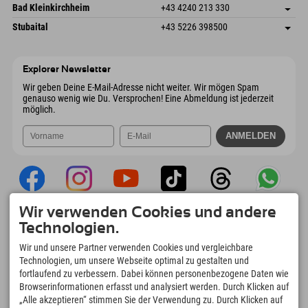
Gscheat 14
Adresse speichern
Österreich
Buchen
Bad Kleinkirchheim
+43 4240 213 330
6441 Umhausen
Anreiseinfos
Mail senden
Dorfstraße 24
Adresse speichern
Österreich
Buchen
Stubaital
+43 5226 398500
9546 Bad Kleinkirchheim
Anreiseinfos
Mail senden
Wiesenweg 6
Adresse speichern
Österreich
Buchen
6167 Neustift im Stubaital
Anreiseinfos
Mail senden
Österreich
Buchen
Explorer Newsletter
Mail senden
Wir geben Deine E-Mail-Adresse nicht weiter. Wir mögen Spam
genauso wenig wie Du. Versprochen! Eine Abmeldung ist jederzeit
möglich.
Wir verwenden Cookies und andere
Explorer App
Technologien.
Upload Deiner #ExplorerMoments, Mein
Wir und unsere Partner verwenden Cookies und vergleichbare
Explorer To Go mit Buchungsübersicht,
Technologien, um unsere Webseite optimal zu gestalten und
Bucketlist, Restaurantübersicht uvm. Jetzt
fortlaufend zu verbessern. Dabei können personenbezogene Daten wie
downloaden!
Browserinformationen erfasst und analysiert werden. Durch Klicken auf
„Alle akzeptieren“ stimmen Sie der Verwendung zu. Durch Klicken auf