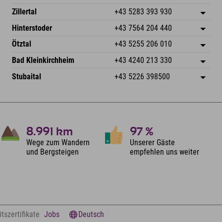
6793 Gaschurn/Montafon
Anreiseinfos
Speckbacherstraße 87
Adresse speichern
Österreich
Buchen
Zillertal
+43 5283 393 930
6380 St. Johann in Tirol
Anreiseinfos
Mail senden
Schmiedau 2
Adresse speichern
Österreich
Buchen
Hinterstoder
+43 7564 204 440
6272 Kaltenbach im Zillertal
Anreiseinfos
Mail senden
Freizeitpark 10
Adresse speichern
Österreich
Buchen
Ötztal
+43 5255 206 010
4573 Hinterstoder
Anreiseinfos
Mail senden
Gscheat 14
Adresse speichern
Österreich
Buchen
Bad Kleinkirchheim
+43 4240 213 330
6441 Umhausen
Anreiseinfos
Mail senden
Dorfstraße 24
Adresse speichern
Österreich
Buchen
Stubaital
+43 5226 398500
9546 Bad Kleinkirchheim
Anreiseinfos
Mail senden
Wiesenweg 6
Adresse speichern
Österreich
Buchen
6167 Neustift im Stubaital
Anreiseinfos
Mail senden
Österreich
Buchen
Mail senden
8.991
km
97
%
Wege zum Wandern
Unserer Gäste
und Bergsteigen
empfehlen uns weiter
tszertifikate
Jobs
Deutsch