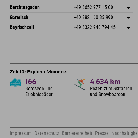
87538 Fischen I. Allgäu
Anreiseinfos
An der Riese 45
Adresse speichern
Deutschland
Buchen
Berchtesgaden
+49 8652 977 15 00
87484 Nesselwang im Allgäu
Anreiseinfos
Mail senden
Hofreitstr. 7
Adresse speichern
Deutschland
Buchen
Garmisch
+49 8821 60 35 990
83471 Schönau am Königssee
Anreiseinfos
Mail senden
Frickenstraße 22
Adresse speichern
Deutschland
Buchen
Bayrischzell
+49 8322 940 794 45
82490 Farchant
Anreiseinfos
Mail senden
Seebergstr. 17
Adresse speichern
Deutschland
Buchen
83735 Bayrischzell
Anreiseinfos
Mail senden
Deutschland
Buchen
Mail senden
Zeit für Explorer Moments
166
4.634
km
Bergseen und
Pisten zum Skifahren
Erlebnisbäder
und Snowboarden
Impressum
Datenschutz
Barrierefreiheit
Presse
Nachhaltigkei