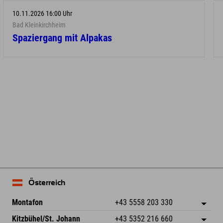
10.11.2026 16:00 Uhr
Bad Kleinkirchheim
Spaziergang mit Alpakas
Österreich
Montafon
+43 5558 203 330
Dorfstr. 127b
Adresse speichern
Kitzbühel/St. Johann
+43 5352 216 660