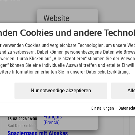
Website
nden Cookies und andere Technol
Deutsch
(German)
English
r verwenden Cookies und vergleichbare Technologien, um unsere Web
(English)
ufend zu verbessern. Dabei können personenbezogene Daten wie Brow
Italiano
t werden. Durch Klicken auf „Alle akzeptieren“ stimmen Sie der Verwe
(Italian)
ngen“ können Sie eine individuelle Auswahl treffen und erteilte Einwil
Čeština
eitere Informationen erhalten Sie in unserer Datenschutzerklärung.
chheim
(Czech)
Polski
(Polish)
Nur notwendige akzeptieren
All
Magyar
(Hungarian)
Nederlands
Einstellungen
·
Datenschu
(Dutch)
Français
18.08.2026 16:00 Uhr
(French)
Bad Kleinkirchheim
Spaziergang mit Alpakas