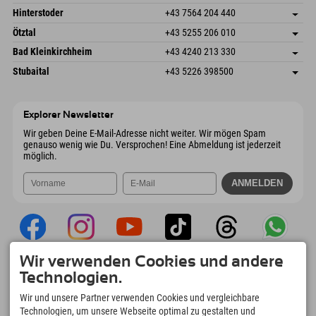
6380 St. Johann in Tirol
Anreiseinfos
Mail senden
Schmiedau 2
Adresse speichern
Österreich
Buchen
Hinterstoder
+43 7564 204 440
6272 Kaltenbach im Zillertal
Anreiseinfos
Mail senden
Freizeitpark 10
Adresse speichern
Österreich
Buchen
Ötztal
+43 5255 206 010
4573 Hinterstoder
Anreiseinfos
Mail senden
Gscheat 14
Adresse speichern
Österreich
Buchen
Bad Kleinkirchheim
+43 4240 213 330
6441 Umhausen
Anreiseinfos
Mail senden
Dorfstraße 24
Adresse speichern
Österreich
Buchen
Stubaital
+43 5226 398500
9546 Bad Kleinkirchheim
Anreiseinfos
Mail senden
Wiesenweg 6
Adresse speichern
Österreich
Buchen
6167 Neustift im Stubaital
Anreiseinfos
Mail senden
Österreich
Buchen
Explorer Newsletter
Mail senden
Wir geben Deine E-Mail-Adresse nicht weiter. Wir mögen Spam
genauso wenig wie Du. Versprochen! Eine Abmeldung ist jederzeit
möglich.
Wir verwenden Cookies und andere
Explorer App
Technologien.
Upload Deiner #ExplorerMoments, Mein
Wir und unsere Partner verwenden Cookies und vergleichbare
Explorer To Go mit Buchungsübersicht,
Technologien, um unsere Webseite optimal zu gestalten und
Bucketlist, Restaurantübersicht uvm. Jetzt