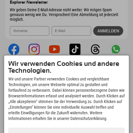
Explorer Newsletter
Mail senden
Wir geben Deine E-Mail-Adresse nicht weiter. Wir mögen Spam
genauso wenig wie Du. Versprochen! Eine Abmeldung ist jederzeit
möglich.
Wir verwenden Cookies und andere
Explorer App
Technologien.
Upload Deiner #ExplorerMoments, Mein
Wir und unsere Partner verwenden Cookies und vergleichbare
Explorer To Go mit Buchungsübersicht,
Technologien, um unsere Webseite optimal zu gestalten und
Bucketlist, Restaurantübersicht uvm. Jetzt
fortlaufend zu verbessern. Dabei können personenbezogene Daten wie
downloaden!
Browserinformationen erfasst und analysiert werden. Durch Klicken auf
„Alle akzeptieren“ stimmen Sie der Verwendung zu. Durch Klicken auf
„Einstellungen“ können Sie eine individuelle Auswahl treffen und
Zeit für Explorer Moments
erteilte Einwilligungen für die Zukunft widerrufen. Weitere
166
4.634
km
Informationen erhalten Sie in unserer Datenschutzerklärung.
Bergseen und Erlebnisbäder
Pisten zum Skifahren und
Snowboarden