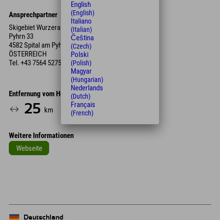
English
(English)
Ansprechpartner
Italiano
Skigebiet Wurzeralm
(Italian)
Pyhrn 33
Čeština
4582 Spital am Pyhrn
(Czech)
ÖSTERREICH
Polski
Tel.
+43 7564 5275
(Polish)
Magyar
(Hungarian)
Nederlands
Entfernung vom Hotel
(Dutch)
Français
25
28
km
Min.
(French)
Weitere Informationen
Webseite
Leaflet
| Map data © OpenStreetMap contributors
+
−
Deutschland