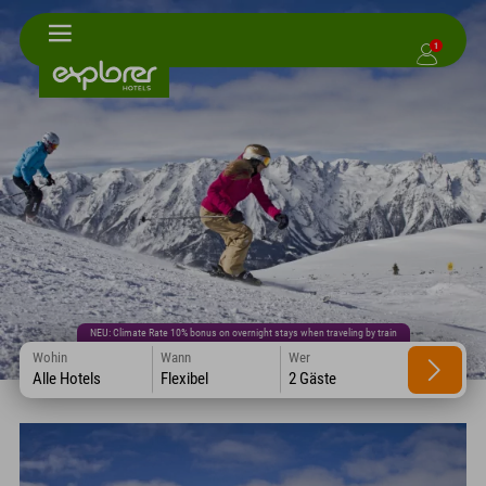
1
NEU: Climate Rate 10% bonus on overnight stays when traveling by train
Wohin
Wann
Wer
Alle Hotels
Flexibel
2 Gäste