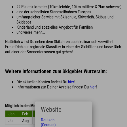
22 Pistenkilometer (10km leichte, 10km mittlere & 2km schwere)
eine der schnellsten Standseilbahnen Europas
umfangreicher Service mit Skischule, Skiverleih, Skibus und
Skidepot
Kinderland und spezielles Angebot für Familien
und vieles mehr...
Natürlich wirst Du neben dem Skifahren auch kulinarisch verwöhnt.
Freue Dich auf regionale Klassiker in einer der Skihütten und lasse Dich
auf einer der Sonnenterrassen gut gehen!
Weitere Informationen zum Skigebiet Wurzeralm:
Die aktuellen Kosten findest Du
hier
!
Informationen zur Deiner Anreise findest Du
hier
!
Möglich in den Monaten
Website
Jan
Feb
Mrz
Apr
Mai
Jun
Deutsch
Jul
Aug
Sep
Okt
Nov
Dez
(German)