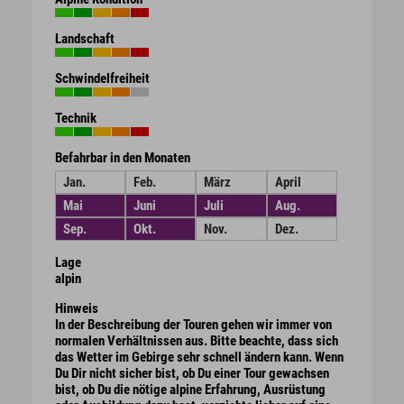
Landschaft
Schwindelfreiheit
Technik
Befahrbar in den Monaten
Jan.
Feb.
März
April
Mai
Juni
Juli
Aug.
Sep.
Okt.
Nov.
Dez.
Lage
alpin
Hinweis
In der Beschreibung der Touren gehen wir immer von
normalen Verhältnissen aus. Bitte beachte, dass sich
das Wetter im Gebirge sehr schnell ändern kann. Wenn
Du Dir nicht sicher bist, ob Du einer Tour gewachsen
bist, ob Du die nötige alpine Erfahrung, Ausrüstung