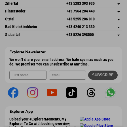
Speckbacherstraße 87
save address
Austria
Booking
Zillertal
+43 5283 393 930
6380 St. Johann in Tirol
arrival info
Send email
Schmiedau 2
save address
Austria
Booking
Hinterstoder
+43 7564 204 440
6272 Kaltenbach im Zillertal
arrival info
Send email
Freizeitpark 10
save address
Austria
Booking
Ötztal
+43 5255 206 010
4573 Hinterstoder
arrival info
Send email
Gscheat 14
save address
Austria
Booking
Bad Kleinkirchheim
+43 4240 213 330
6441 Umhausen
arrival info
Send email
Dorfstraße 24
save address
Austria
Booking
Stubaital
+43 5226 398500
9546 Bad Kleinkirchheim
arrival info
Send email
Wiesenweg 6
save address
Austria
Booking
6167 Neustift im Stubaital
arrival info
Send email
Austria
Booking
Explorer Newsletter
Send email
We won't share your email address. We hate spam as much as you
do. We promise! You can unsubscribe at any time.
Explorer App
Upload your #ExplorerMoments, My
Explorer To Go with booking overview,