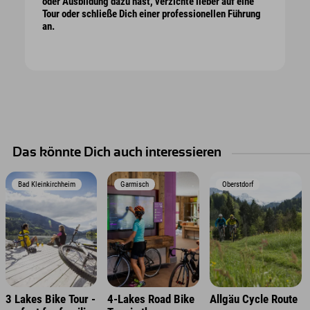
oder Ausbildung dazu hast, verzichte lieber auf eine
Tour oder schließe Dich einer professionellen Führung
an.
Das könnte Dich auch interessieren
Bad Kleinkirchheim
Garmisch
Oberstdorf
3 Lakes Bike Tour -
4-Lakes Road Bike
Allgäu Cycle Route