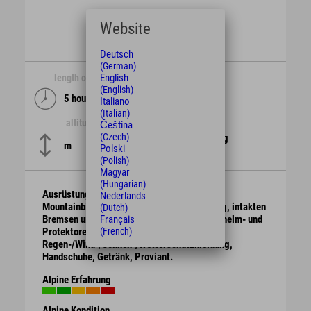
Website
Deutsch
(German)
English
length of time
length
(English)
5 hours
km
Italiano
(Italian)
altitude
difficulty
Čeština
(Czech)
schwierig
m
Polski
(Polish)
Magyar
(Hungarian)
Ausrüstung
Nederlands
Mountainbike mit berggängiger Übersetzung, intakten
(Dutch)
Bremsen und genügend Bremsbelag. Schutzhelm- und
Français
Protektoren.
(French)
Regen-/Wind-/Sonnen-/Wetterschutzkleidung,
Handschuhe, Getränk, Proviant.
Alpine Erfahrung
Alpine Kondition