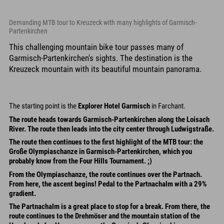
Demanding MTB tour to Kreuzeck with many highlights of Garmisch-
Partenkirchen
This challenging mountain bike tour passes many of
Garmisch-Partenkirchen's sights. The destination is the
Kreuzeck mountain with its beautiful mountain panorama.
The starting point is the
Explorer Hotel Garmisch
in Farchant.
The route heads towards Garmisch-Partenkirchen along the Loisach
River. The route then leads into the city center through
Ludwigstraße
.
The route then continues to the first highlight of the MTB tour: the
Große Olympiaschanze
in Garmisch-Partenkirchen, which you
probably know from the Four Hills Tournament. ;)
From the Olympiaschanze, the route continues over the
Partnach
.
From here, the ascent begins! Pedal to the
Partnachalm
with a 29%
gradient.
The Partnachalm is a great place to stop for a break. From there, the
route continues to the
Drehmöser
and the mountain station of the