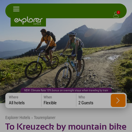
1
NEW: Climate Rate 10% bonus on overnight stays when traveling by train
Where
When
Who
All hotels
Flexible
2 Guests
Explorer Hotels
›
Tourenplaner
To Kreuzeck by mountain bike