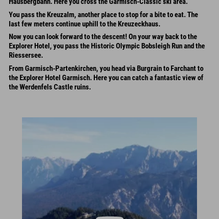
Hausbergbahn. Here you cross the Garmisch-Classic ski area.
You pass the Kreuzalm, another place to stop for a bite to eat. The
last few meters continue uphill to the Kreuzeckhaus.
Now you can look forward to the descent! On your way back to the
Explorer Hotel, you pass the Historic Olympic Bobsleigh Run and the
Riessersee.
From Garmisch-Partenkirchen, you head via Burgrain to Farchant to
the Explorer Hotel Garmisch. Here you can catch a fantastic view of
the Werdenfels Castle ruins.