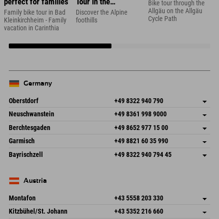
perfect for families
Tour in the
Bike tour through the
Zugspitze Region
Allgäu on the Allgäu
Family bike tour in Bad
Discover the Alpine
Cycle Path
Kleinkirchheim - Family
foothills
vacation in Carinthia
Germany
Oberstdorf
+49 8322 940 790
An der Breitach 3
save address
Neuschwanstein
+49 8361 998 9000
87538 Fischen I. Allgäu
arrival info
An der Riese 45
save address
Germany
Booking
Berchtesgaden
+49 8652 977 15 00
87484 Nesselwang im Allgäu
arrival info
Send email
Hofreitstr. 7
save address
Germany
Booking
Garmisch
+49 8821 60 35 990
83471 Schönau am Königssee
arrival info
Send email
Frickenstraße 22
save address
Germany
Booking
Bayrischzell
+49 8322 940 794 45
82490 Farchant
arrival info
Send email
Seebergstr. 17
save address
Germany
Booking
83735 Bayrischzell
arrival info
Send email
Germany
Booking
Austria
Send email
Montafon
+43 5558 203 330
Dorfstr. 127b
save address
Kitzbühel/St. Johann
+43 5352 216 660
6793 Gaschurn/Montafon
arrival info