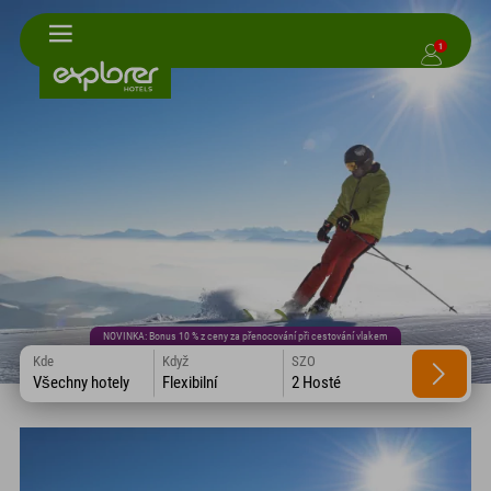
1
NOVINKA: Bonus 10 % z ceny za přenocování při cestování vlakem
Kde
Když
SZO
Všechny hotely
Flexibilní
2 Hosté