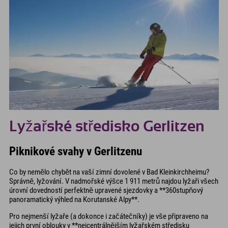
Lyžařské středisko Gerlitzen
Piknikové svahy v Gerlitzenu
Co by nemělo chybět na vaší zimní dovolené v Bad Kleinkirchheimu?
Správně, lyžování. V nadmořské výšce 1 911 metrů najdou lyžaři všech
úrovní dovedností perfektně upravené sjezdovky a **360stupňový
panoramatický výhled na Korutanské Alpy**.
Pro nejmenší lyžaře (a dokonce i začátečníky) je vše připraveno na
jejich první oblouky v **nejcentrálnějším lyžařském středisku