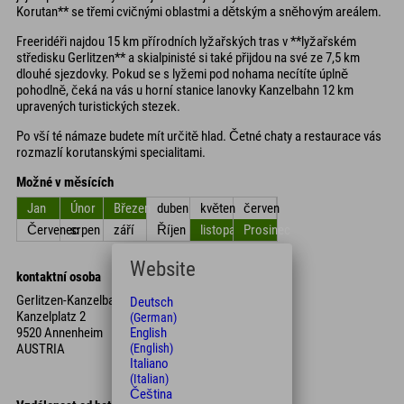
Korutan** se třemi cvičnými oblastmi a dětským a sněhovým areálem.
Freeridéři najdou 15 km přírodních lyžařských tras v **lyžařském
středisku Gerlitzen** a skialpinisté si také přijdou na své ze 7,5 km
dlouhé sjezdovky. Pokud se s lyžemi pod nohama necítíte úplně
pohodlně, čeká na vás u horní stanice lanovky Kanzelbahn 12 km
upravených turistických stezek.
Po vší té námaze budete mít určitě hlad. Četné chaty a restaurace vás
rozmazlí korutanskými specialitami.
Možné v měsících
Jan
Únor
Březen
duben
květen
červen
Červenec
srpen
září
Říjen
listopad
Prosinec
Website
kontaktní osoba
Gerlitzen-Kanzelbahn-Touristik GmbH & Co. KG
Deutsch
Kanzelplatz 2
(German)
9520 Annenheim
English
AUSTRIA
(English)
Italiano
(Italian)
Čeština