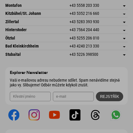
Montafon
+43 5558 203 330
Dorfstr. 127b
Uložit adresu
Kitzbühel/St. Johann
+43 5352 216 660
6793 Gaschurn/Montafon
Informace o příjezdu
Speckbacherstraße 87
Uložit adresu
Rakousko
Objednat
Zillertal
+43 5283 393 930
6380 St. Johann in Tirol
Informace o příjezdu
Odeslat e-mail
Schmiedau 2
Uložit adresu
Rakousko
Objednat
Hinterstoder
+43 7564 204 440
6272 Kaltenbach im Zillertal
Informace o příjezdu
Odeslat e-mail
Freizeitpark 10
Uložit adresu
Rakousko
Objednat
Ötztal
+43 5255 206 010
4573 Hinterstoder
Informace o příjezdu
Odeslat e-mail
Gscheat 14
Uložit adresu
Rakousko
Objednat
Bad Kleinkirchheim
+43 4240 213 330
6441 Umhausen
Informace o příjezdu
Odeslat e-mail
Dorfstraße 24
Uložit adresu
Rakousko
Objednat
Stubaital
+43 5226 398500
9546 Bad Kleinkirchheim
Informace o příjezdu
Odeslat e-mail
Wiesenweg 6
Uložit adresu
Rakousko
Objednat
6167 Neustift im Stubaital
Informace o příjezdu
Odeslat e-mail
Rakousko
Objednat
Explorer Newsletter
Odeslat e-mail
Vaši e-mailovou adresu nebudeme sdílet. Spam nenávidíme stejně
jako vy. Slibujeme! Odběr můžete kdykoli zrušit.