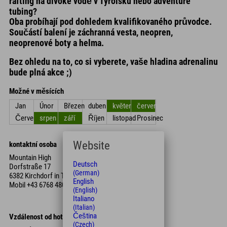
rafting na divoké vodě v Tyrolsku nebo adventure
tubing?
Oba probíhají pod dohledem kvalifikovaného průvodce.
Součástí balení je záchranná vesta, neopren,
neoprenové boty a helma.
Bez ohledu na to, co si vyberete, vaše hladina adrenalinu
bude plná akce ;)
Možné v měsících
Jan
Únor
Březen
duben
květen
červen
Červenec
srpen
září
Říjen
listopad
Prosinec
Website
kontaktní osoba
Mountain High
Deutsch
Dorfstraße 17
(German)
6382 Kirchdorf in Tirol
English
Mobil
+43 6768 480 622 00
(English)
Italiano
(Italian)
Čeština
Vzdálenost od hotelu
(Czech)