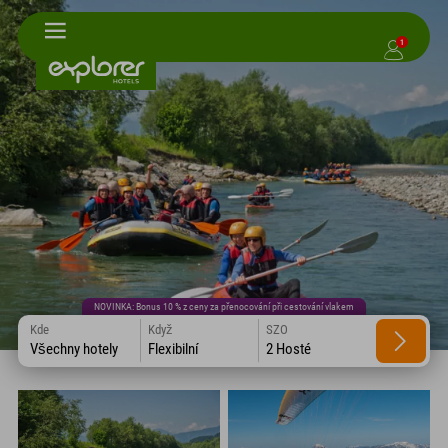
1
NOVINKA: Bonus 10 % z ceny za přenocování při cestování vlakem
Kde
Když
SZO
Všechny hotely
Flexibilní
2 Hosté