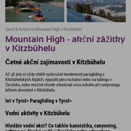
Sport & Action na Mountain High v Kitzbühelu!
Mountain High - akční zážitky
v Kitzbühelu
Četné akční zajímavosti v Kitzbühelu
Ať už jste si vždy chtěli vyzkoušet tandemový paragliding v
Kitzbühelských Alpách, vypustit páru na kánoi nebo na tubingu v
Tyrolsku, nebo možná chcete otestovat svou odvahu při canyoningu
během dovolené v Kitzbühelu.
let v Tyrol> Paragliding v Tyrol>
Vodní aktivity v Kitzbühelu
Hledáte vodní akci? Co takhle kanoistika, canyoning,