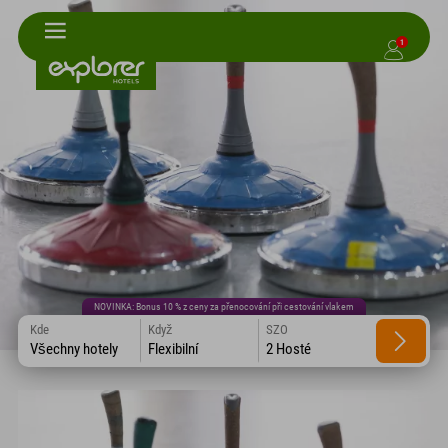
1
NOVINKA: Bonus 10 % z ceny za přenocování při cestování vlakem
Kde
Když
SZO
Všechny hotely
Flexibilní
2 Hosté