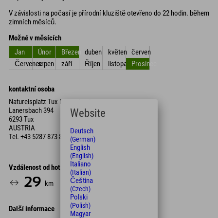
V závislosti na počasí je přírodní kluziště otevřeno do 22 hodin. během
zimních měsíců.
Možné v měsících
Jan
Únor
Březen
duben
květen
červen
Červenec
srpen
září
Říjen
listopad
Prosinec
kontaktní osoba
Natureisplatz Tux Lanersbach
Lanersbach 394
Website
6293 Tux
AUSTRIA
Deutsch
Tel.
+43 5287 873 85
(German)
English
(English)
Italiano
Vzdálenost od hotelu
(Italian)
29
33
Čeština
km
Min.
(Czech)
Polski
(Polish)
Další informace
Magyar